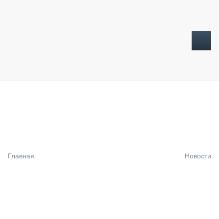
ТОПЛИВНЫЙ КРИЗИС
НОВОСТИ
CTT EXPO 2026
CTT EXPO 2025
КАК ПРОДЛИТЬ ЖИЗНЬ СПЕЦТЕХНИКЕ?
Главная
Новости
АНАЛИТИКА
ОБЗОР РЫНКА
ТЕХНИКА КРУПНЫМ ПЛАНОМ
ИСПЫТАТЕЛИ
ТЕХНОЛОГИИ
ДОРОЖНАЯ ИНДУСТРИЯ