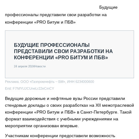
СЕРВИСМЕНЫ
Будущие
профессионалы представили свои разработки на
СПЕЦПРОЕКТЫ
МЕРОПРИЯТИЯ
конференции «PRO Битум и ПБВ»
СТАТЬИ ПО КАТЕГОРИЯМ ТЕХНИКИ
О ПРОЕКТЕ
БУДУЩИЕ ПРОФЕССИОНАЛЫ
ПРЕДСТАВИЛИ СВОИ РАЗРАБОТКИ НА
КОНФЕРЕНЦИИ «PRO БИТУМ И ПБВ»
24 апреля 2024
Новости
Реклама. ООО «Газпромнефть – БМ», ИНН 6234000600
Erid: F7NfYUJCUneLr22eCmCY
Ведущие дорожные и нефтяные вузы России представили
стендовые доклады о своих разработках на XII межотраслевой
конференции «PRO Битум и ПБВ» в Санкт-Петербурге. Такой
формат взаимодействия с учебными учреждениями на
мероприятии организован впервые.
Участникам конференции предоставили возможность