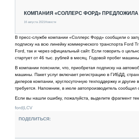
СПЕЦТЕХНИКА И ТРАНСПОРТ
ГРУЗОПЕРЕВОЗКИ
КОМПАНИЯ «СОЛЛЕРС ФОРД» ПРЕДЛОЖИЛА
ФИНАНСЫ, ЛИЗИНГ, СТРАХОВАНИЕ
16 августа 2021
Новости
ТЕХНИКА КРУПНЫМ ПЛАНОМ
ИСПЫТАТЕЛИ
В пресс-службе компании «Соллерс Форд» сообщили о запу
ТЕХНОЛОГИИ
подписку на всю линейку коммерческого транспорта Ford Tr
ДОРОЖНАЯ ИНДУСТРИЯ
Ford, так и через официальный сайт. Если говорить о цел
СЕРВИСМЕНЫ
стартует от 46 тыс. рублей в месяц. Годовой пробег машин
В компании пояснили, что, приобретая подписку на автомоб
машины. Пакет услуг включает регистрацию в ГИБДД, стра
дилеров компании, круглосуточную техподдержку и другие
требуется. Напомним, в июле автопроизводитель сообщил
Если вы нашли ошибку, пожалуйста, выделите фрагмент те
ford
|
LCV
ПОДЕЛИТЬСЯ: