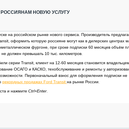
ОБЗОР ПРОШЕДШИХ МЕРОПРИЯТИЙ
КОММУ
БЛИЖАЙШИЕ МЕРОПРИЯТИЯ
ПАССА
 РОССИЯНАМ НОВУЮ УСЛУГУ
СЕЛЬХ
ТЕХНИ
КАРЬЕ
ске на российском рынке нового сервиса. Производитель предлага
ansit, оформить которую россияне могут как в дилерских центрах м
ЛОГИС
ьнометаллическом фургоне, при сроке подписки 60 месяцев объём п
АВТОМ
ы не должен превышать 10 тыс. километров.
КОМПЛ
или серии Transit, клиент на 12-60 месяцев становится владельце
хование ОСАГО и КАСКО, техобслуживание и ремонты у авторизова
 возможности. Первоначальный взнос для оформления подписки не
 о
рекордных продажах Ford Transit
на рынке России.
кста и нажмите
Ctrl+Enter
.