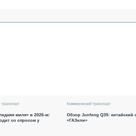
 транспорт
Коммерческий транспорт
ледняя миля» в 2026-м:
Обзор Junfeng Q35: китайский 
одит со спросом у
«ГАЗели»