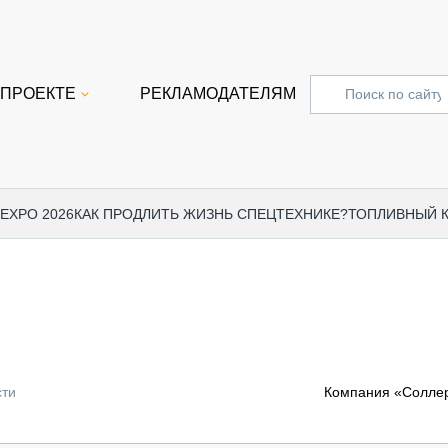
 ПРОЕКТЕ
РЕКЛАМОДАТЕЛЯМ
 EXPO 2026
КАК ПРОДЛИТЬ ЖИЗНЬ СПЕЦТЕХНИКЕ?
ТОПЛИВНЫЙ 
СПЕЦПРОЕКТЫ
СТАТЬ
EXPO CTT 2024
ДОРОЖ
EXPO CTT 2023
ГРУЗО
EXPO CTT 2022
КОММЕ
сти
Компания «Солле
КОМТРАНС 2021
ПОДЪЁ
МЕРОПРИЯТИЯ
ПРИЦЕ