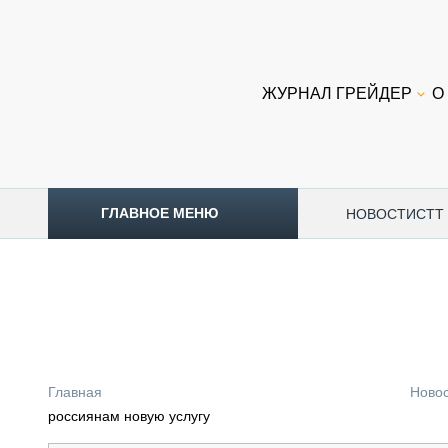
ЖУРНАЛ ГРЕЙДЕР
О
ГЛАВНОЕ МЕНЮ
НОВОСТИ
CTT
ТОПЛИВНЫЙ КРИЗИС
НОВОСТИ
CTT EXPO 2026
CTT EXPO 2025
КАК ПРОДЛИТЬ ЖИЗНЬ СПЕЦТЕХНИКЕ?
Главная
Ново
АНАЛИТИКА
россиянам новую услугу
ОБЗОР РЫНКА