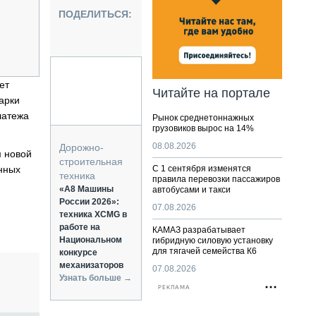
НАЛЬНАЯ ТЕХНИКА
ПОДЕЛИТЬСЯ:
ЖИРСКИЙ ТРАНСПОРТ
ОЗТЕХНИКА
КА СПЕЦИАЛЬНОГО НАЗНАЧЕНИЯ
РНАЯ ТЕХНИКА
ет
Читайте на портале
арки
ТИКА И СКЛАД
латежа
Рынок среднетоннажных
АТИЗАЦИЯ И ТЕХНОЛОГИИ
грузовиков вырос на 14%
ЕКТУЮЩИЕ И СЕРВИС
08.08.2026
Дорожно-
м новой
строительная
нных
С 1 сентября изменятся
техника
правила перевозки пассажиров
«А8 Машины
автобусами и такси
России 2026»:
07.08.2026
техника XCMG в
работе на
КАМАЗ разрабатывает
Национальном
гибридную силовую установку
для тягачей семейства К6
конкурсе
механизаторов
07.08.2026
Узнать больше →
РЕКЛАМА