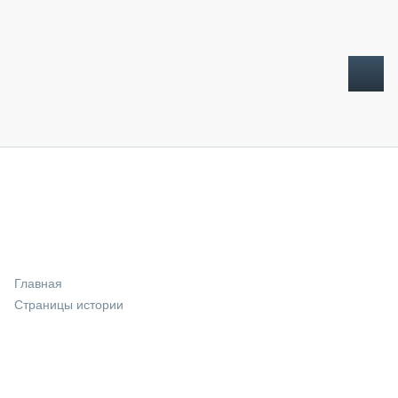
ТОПЛИВНЫЙ КРИЗИС
НОВОСТИ
CTT EXPO 2026
CTT EXPO 2025
КАК ПРОДЛИТЬ ЖИЗНЬ СПЕЦТЕХНИКЕ?
Главная
АНАЛИТИКА
Страницы истории
ОБЗОР РЫНКА
ТЕХНИКА КРУПНЫМ ПЛАНОМ
ИСПЫТАТЕЛИ
ТЕХНОЛОГИИ
ДОРОЖНАЯ ИНДУСТРИЯ