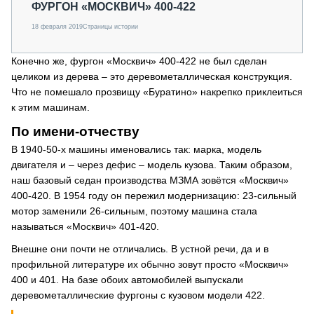
ФУРГОН «МОСКВИЧ» 400-422
18 февраля 2019
Страницы истории
Конечно же, фургон «Москвич» 400-422 не был сделан
целиком из дерева – это деревометаллическая конструкция.
Что не помешало прозвищу «Буратино» накрепко приклеиться
к этим машинам.
По имени-отчеству
В 1940-50-х машины именовались так: марка, модель
двигателя и – через дефис – модель кузова. Таким образом,
наш базовый седан производства МЗМА зовётся «Москвич»
400-420. В 1954 году он пережил модернизацию: 23-сильный
мотор заменили 26-сильным, поэтому машина стала
называться «Москвич» 401-420.
Внешне они почти не отличались. В устной речи, да и в
профильной литературе их обычно зовут просто «Москвич»
400 и 401. На базе обоих автомобилей выпускали
деревометаллические фургоны с кузовом модели 422.