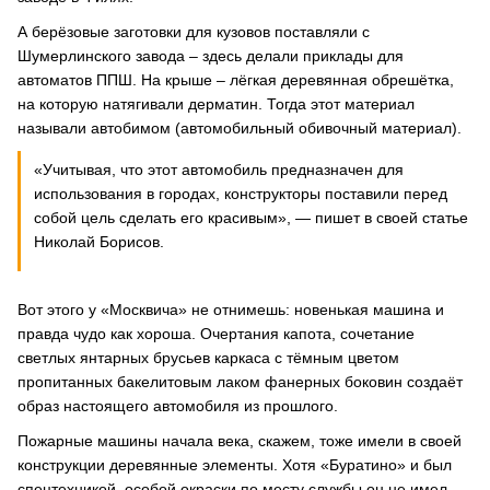
А берёзовые заготовки для кузовов поставляли с
Шумерлинского завода – здесь делали приклады для
автоматов ППШ. На крыше – лёгкая деревянная обрешётка,
на которую натягивали дерматин. Тогда этот материал
называли автобимом (автомобильный обивочный материал).
«Учитывая, что этот автомобиль предназначен для
использования в городах, конструкторы поставили перед
собой цель сделать его красивым», — пишет в своей статье
Николай Борисов.
Вот этого у «Москвича» не отнимешь: новенькая машина и
правда чудо как хороша. Очертания капота, сочетание
светлых янтарных брусьев каркаса с тёмным цветом
пропитанных бакелитовым лаком фанерных боковин создаёт
образ настоящего автомобиля из прошлого.
Пожарные машины начала века, скажем, тоже имели в своей
конструкции деревянные элементы. Хотя «Буратино» и был
спецтехникой, особой окраски по месту службы он не имел –