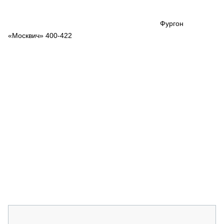
СЕРВИСМЕНЫ
СПЕЦПРОЕКТЫ
Фургон
МЕРОПРИЯТИЯ
«Москвич» 400-422
СТАТЬИ ПО КАТЕГОРИЯМ ТЕХНИКИ
О ПРОЕКТЕ