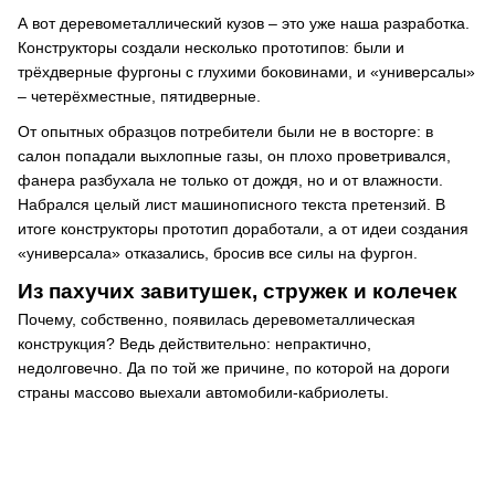
А вот деревометаллический кузов – это уже наша разработка.
Конструкторы создали несколько прототипов: были и
трёхдверные фургоны с глухими боковинами, и «универсалы»
– четерёхместные, пятидверные.
От опытных образцов потребители были не в восторге: в
салон попадали выхлопные газы, он плохо проветривался,
фанера разбухала не только от дождя, но и от влажности.
Набрался целый лист машинописного текста претензий. В
итоге конструкторы прототип доработали, а от идеи создания
«универсала» отказались, бросив все силы на фургон.
Из пахучих завитушек, стружек и колечек
Почему, собственно, появилась деревометаллическая
конструкция? Ведь действительно: непрактично,
недолговечно. Да по той же причине, по которой на дороги
страны массово выехали автомобили-кабриолеты.