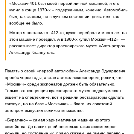
«Москвич-401 был моей первой личной машиной, я его
купил в конце 1970-х – подержанным, конечно. Автомобиль
был, так скажем, не в лучшем состоянии, двигателя так
вообще не было.
Мотор я поставил от 412-го, кузов перебрал и много лет на
этой машине проездил. А в 1980-х купил Москвич-412», —
рассказывает директор красноярского музея «Авто-ретро»
Александр Кнапнугель.
Память о своей «первой автолюбви» Александр Эдуардович
пронёс через годы, а став автоколлекционером, решил, что
«Москвич» среди экспонатов должен быть обязательно.
Только вот концепция красноярского музея подразумевает
акцент на спецтехнике, вот и решили реставраторы сделать
таковую, но на базе «Москвича» – благо, их советский
автопром выпустил великое множество.
«Буратино» – самая харизматичная машина из этого
семейства. До наших дней несколько таких экземпляров
дожили, но состояние их, прямо скажем, не очень: дерево –