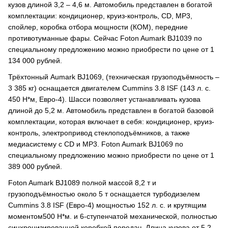
кузов длиной 3,2 – 4,6 м. Автомобиль представлен в богатой
комплектации: кондиционер, круиз-контроль, CD, MP3,
спойлер, коробка отбора мощности (КОМ), передние
противотуманные фары. Сейчас Foton Aumark BJ1039 по
специальному предложению можно приобрести по цене от 1
134 000 рублей.
Трёхтонный Aumark BJ1069, (техническая грузоподъёмность –
3 385 кг) оснащается двигателем Cummins 3.8 ISF (143 л. с.
450 Н*м, Евро-4). Шасси позволяет устанавливать кузова
длиной до 5,2 м. Автомобиль представлен в богатой базовой
комплектации, которая включает в себя: кондиционер, круиз-
контроль, электропривод стеклоподъёмников, а также
медиасистему с CD и МР3. Foton Aumark BJ1069 по
специальному предложению можно приобрести по цене от 1
389 000 рублей.
Foton Aumark BJ1089 полной массой 8,2 т и
грузоподъёмностью около 5 т оснащается турбодизелем
Cummins 3.8 ISF (Евро-4) мощностью 152 л. с. и крутящим
моментом500 Н*м. и 6-ступенчатой механической, полностью
синхронизированной коробкой передач. Длина кузова от 5,2