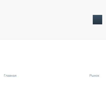
ТОПЛИВНЫЙ КРИЗИС
НОВОСТИ
CTT EXPO 2026
CTT EXPO 2025
КАК ПРОДЛИТЬ ЖИЗНЬ СПЕЦТЕХНИКЕ?
Главная
Рынок
АНАЛИТИКА
ОБЗОР РЫНКА
ТЕХНИКА КРУПНЫМ ПЛАНОМ
ИСПЫТАТЕЛИ
ТЕХНОЛОГИИ
ДОРОЖНАЯ ИНДУСТРИЯ