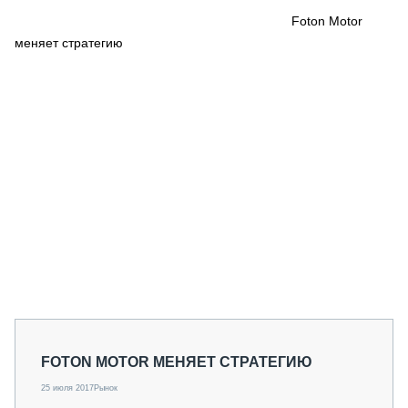
СЕРВИСМЕНЫ
Foton Motor
меняет стратегию
СПЕЦПРОЕКТЫ
МЕРОПРИЯТИЯ
СТАТЬИ ПО КАТЕГОРИЯМ ТЕХНИКИ
О ПРОЕКТЕ
FOTON MOTOR МЕНЯЕТ СТРАТЕГИЮ
25 июля 2017
Рынок