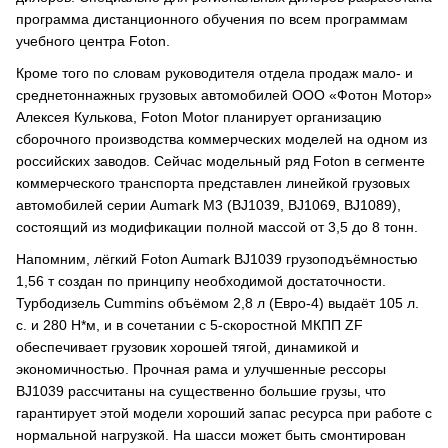
программа дистанционного обучения по всем программам
учебного центра Foton.
Кроме того по словам руководителя отдела продаж мало- и
среднетоннажных грузовых автомобилей ООО «Фотон Мотор»
Алексея Кулькова, Foton Motor планирует организацию
сборочного производства коммерческих моделей на одном из
российских заводов. Сейчас модельный ряд Foton в сегменте
коммерческого транспорта представлен линейкой грузовых
автомобилей серии Aumark M3 (BJ1039, BJ1069, BJ1089),
состоящий из модификации полной массой от 3,5 до 8 тонн.
Напомним, лёгкий Foton Aumark BJ1039 грузоподъёмностью
1,56 т создан по принципу необходимой достаточности.
Турбодизель Cummins объёмом 2,8 л (Евро-4) выдаёт 105 л.
с. и 280 Н*м, и в сочетании с 5-скоростной МКПП ZF
обеспечивает грузовик хорошей тягой, динамикой и
экономичностью. Прочная рама и улучшенные рессоры
BJ1039 рассчитаны на существенно большие грузы, что
гарантирует этой модели хороший запас ресурса при работе с
нормальной нагрузкой. На шасси может быть смонтирован