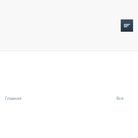
ТОПЛИВНЫЙ КРИЗИС
НОВОСТИ
CTT EXPO 2026
CTT EXPO 2025
КАК ПРОДЛИТЬ ЖИЗНЬ СПЕЦТЕХНИКЕ?
Главная
Все
АНАЛИТИКА
ОБЗОР РЫНКА
ТЕХНИКА КРУПНЫМ ПЛАНОМ
ИСПЫТАТЕЛИ
ТЕХНОЛОГИИ
ДОРОЖНАЯ ИНДУСТРИЯ