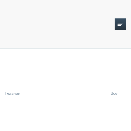
ТОПЛИВНЫЙ КРИЗИС
НОВОСТИ
CTT EXPO 2026
CTT EXPO 2025
КАК ПРОДЛИТЬ ЖИЗНЬ СПЕЦТЕХНИКЕ?
Главная
Все
АНАЛИТИКА
ОБЗОР РЫНКА
ТЕХНИКА КРУПНЫМ ПЛАНОМ
ИСПЫТАТЕЛИ
ТЕХНОЛОГИИ
ДОРОЖНАЯ ИНДУСТРИЯ