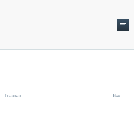
ТОПЛИВНЫЙ КРИЗИС
НОВОСТИ
CTT EXPO 2026
CTT EXPO 2025
КАК ПРОДЛИТЬ ЖИЗНЬ СПЕЦТЕХНИКЕ?
Главная
Все
АНАЛИТИКА
ОБЗОР РЫНКА
ТЕХНИКА КРУПНЫМ ПЛАНОМ
ИСПЫТАТЕЛИ
ТЕХНОЛОГИИ
ДОРОЖНАЯ ИНДУСТРИЯ