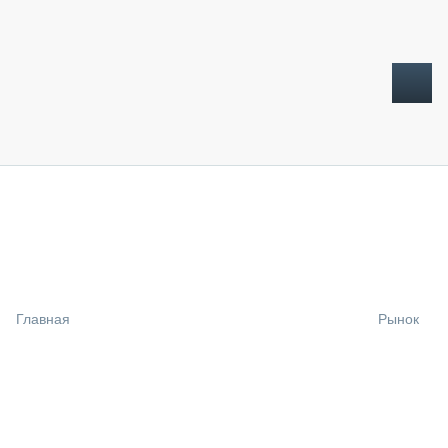
ТОПЛИВНЫЙ КРИЗИС
НОВОСТИ
CTT EXPO 2026
CTT EXPO 2025
КАК ПРОДЛИТЬ ЖИЗНЬ СПЕЦТЕХНИКЕ?
Главная
Рынок
АНАЛИТИКА
ОБЗОР РЫНКА
ТЕХНИКА КРУПНЫМ ПЛАНОМ
ИСПЫТАТЕЛИ
ТЕХНОЛОГИИ
ДОРОЖНАЯ ИНДУСТРИЯ