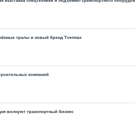
ая выставка спецтехники и подъемно-транспортного оборудо
чённые тралы и новый бренд Tvermax
троительных компаний
одня волнуют транспортный бизнес