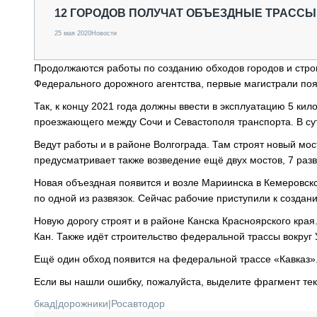
СПЕЦТЕХНИКА И ТРАНСПОРТ
12 ГОРОДОВ ПОЛУЧАТ ОБЪЕЗДНЫЕ ТРАССЫ
ГРУЗОПЕРЕВОЗКИ
25 мая 2020
Новости
ФИНАНСЫ, ЛИЗИНГ, СТРАХОВАНИЕ
ТЕХНИКА КРУПНЫМ ПЛАНОМ
Продолжаются работы по созданию обходов городов и стро
ИСПЫТАТЕЛИ
Федерального дорожного агентства, первые магистрали поя
ТЕХНОЛОГИИ
Так, к концу 2021 года должны ввести в эксплуатацию 5 кил
ДОРОЖНАЯ ИНДУСТРИЯ
СЕРВИСМЕНЫ
проезжающего между Сочи и Севастополя транспорта. В сут
Ведут работы и в районе Волгограда. Там строят новый мос
предусматривает также возведение ещё двух мостов, 7 разв
Новая объездная появится и возле Мариинска в Кемеровско
по одной из развязок. Сейчас рабочие приступили к создани
Новую дорогу строят и в районе Канска Красноярского края
Кан. Также идёт строительство федеральной трассы вокруг 
Ещё один обход появится на федеральной трассе «Кавказ».
Если вы нашли ошибку, пожалуйста, выделите фрагмент те
бкад
|
дорожники
|
Росавтодор