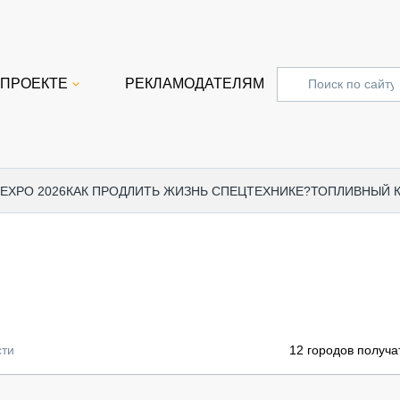
 ПРОЕКТЕ
РЕКЛАМОДАТЕЛЯМ
 EXPO 2026
КАК ПРОДЛИТЬ ЖИЗНЬ СПЕЦТЕХНИКЕ?
ТОПЛИВНЫЙ 
СПЕЦПРОЕКТЫ
СТАТЬ
EXPO CTT 2024
ДОРОЖ
EXPO CTT 2023
ГРУЗО
EXPO CTT 2022
КОММЕ
сти
12 городов получа
КОМТРАНС 2021
ПОДЪЁ
МЕРОПРИЯТИЯ
ПРИЦЕ