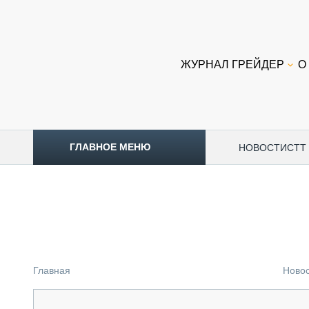
ЖУРНАЛ ГРЕЙДЕР
О
ГЛАВНОЕ МЕНЮ
НОВОСТИ
CTT
ТОПЛИВНЫЙ КРИЗИС
НОВОСТИ
CTT EXPO 2026
CTT EXPO 2025
КАК ПРОДЛИТЬ ЖИЗНЬ СПЕЦТЕХНИКЕ?
Главная
Ново
АНАЛИТИКА
ОБЗОР РЫНКА