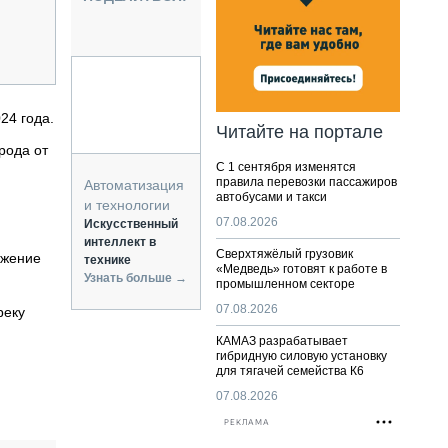
НАЛЬНАЯ ТЕХНИКА
ЖИРСКИЙ ТРАНСПОРТ
ОЗТЕХНИКА
КА СПЕЦИАЛЬНОГО НАЗНАЧЕНИЯ
РНАЯ ТЕХНИКА
24 года.
Читайте на портале
ТИКА И СКЛАД
рода от
С 1 сентября изменятся
АТИЗАЦИЯ И ТЕХНОЛОГИИ
правила перевозки пассажиров
Автоматизация
автобусами и такси
ЕКТУЮЩИЕ И СЕРВИС
и технологии
07.08.2026
Искусственный
интеллект в
Сверхтяжёлый грузовик
ижение
технике
«Медведь» готовят к работе в
Узнать больше →
промышленном секторе
07.08.2026
реку
КАМАЗ разрабатывает
гибридную силовую установку
для тягачей семейства К6
07.08.2026
РЕКЛАМА