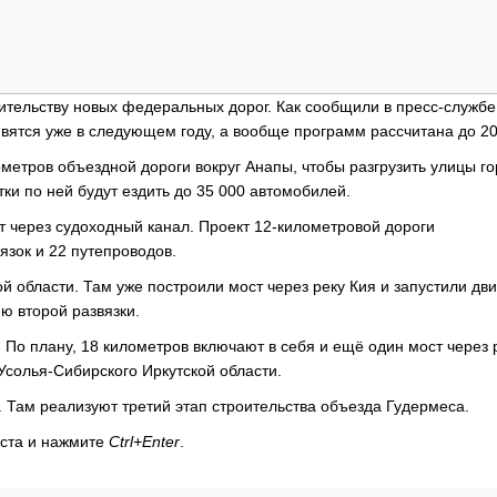
ОБЗОР ПРОШЕДШИХ МЕРОПРИЯТИЙ
КОММУ
БЛИЖАЙШИЕ МЕРОПРИЯТИЯ
ПАССА
СЕЛЬХ
ТЕХНИ
ительству новых федеральных дорог. Как сообщили в пресс-службе
КАРЬЕ
вятся уже в следующем году, а вообще программ рассчитана до 20
ЛОГИС
ометров объездной дороги вокруг Анапы, чтобы разгрузить улицы го
ки по ней будут ездить до 35 000 автомобилей.
АВТОМ
КОМПЛ
т через судоходный канал. Проект 12-километровой дороги
язок и 22 путепроводов.
й области. Там уже построили мост через реку Кия и запустили дв
ю второй развязки.
. По плану, 18 километров включают в себя и ещё один мост через 
Усолья-Сибирского Иркутской области.
 Там реализуют третий этап строительства объезда Гудермеса.
кста и нажмите
Ctrl+Enter
.