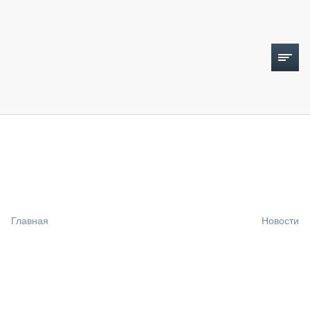
ТОПЛИВНЫЙ КРИЗИС
НОВОСТИ
CTT EXPO 2026
CTT EXPO 2025
КАК ПРОДЛИТЬ ЖИЗНЬ СПЕЦТЕХНИКЕ?
Главная
Новости
АНАЛИТИКА
ОБЗОР РЫНКА
ТЕХНИКА КРУПНЫМ ПЛАНОМ
ИСПЫТАТЕЛИ
ТЕХНОЛОГИИ
ДОРОЖНАЯ ИНДУСТРИЯ