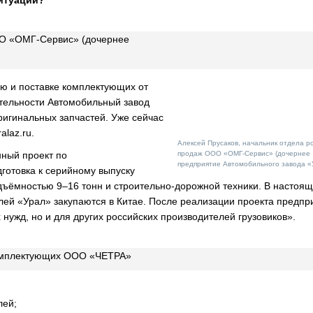
ситуации?
ОО «ОМГ-Сервис» (дочернее
ю и поставке комплектующих от
ятельности Автомобильный завод
игинальных запчастей. Уже сейчас
laz.ru.
Алексей Прусаков, начальник отдела р
нный проект по
продаж ООО «ОМГ-Сервис» (дочернее
предприятие Автомобильного завода «
готовка к серийному выпуску
дъёмностью 9–16 тонн и строительно-дорожной техники. В настоя
ей «Урал» закупаются в Китае. После реализации проекта предпр
 нужд, но и для других российских производителей грузовиков».
комплектующих ООО «ЧЕТРА»
лей;