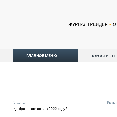
ЖУРНАЛ ГРЕЙДЕР
О
ГЛАВНОЕ МЕНЮ
НОВОСТИ
CTT
ТОПЛИВНЫЙ КРИЗИС
НОВОСТИ
CTT EXPO 2026
CTT EXPO 2025
КАК ПРОДЛИТЬ ЖИЗНЬ СПЕЦТЕХНИКЕ?
Главная
Кругл
АНАЛИТИКА
где брать запчасти в 2022 году?
ОБЗОР РЫНКА