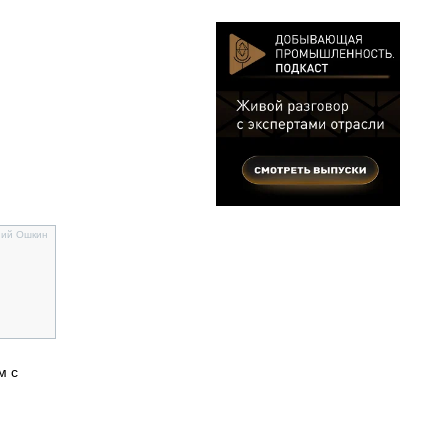
ний Ошкин
м с