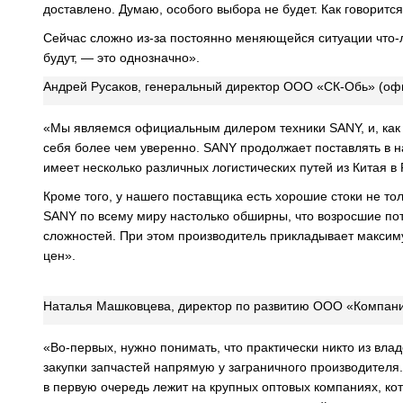
доставлено. Думаю, особого выбора не будет. Как говорится:
Сейчас сложно из-за постоянно меняющейся ситуации что-ли
будут, — это однозначно».
Андрей Русаков, генеральный директор ООО «СК-Обь» (о
«Мы являемся официальным дилером техники SANY, и, как
себя более чем уверенно. SANY продолжает поставлять в н
имеет несколько различных логистических путей из Китая в
Кроме того, у нашего поставщика есть хорошие стоки не т
SANY по всему миру настолько обширны, что возросшие пот
сложностей. При этом производитель прикладывает максиму
цен».
Наталья Машковцева, директор по развитию ООО «Компан
«Во-первых, нужно понимать, что практически никто из вла
закупки запчастей напрямую у заграничного производителя
в первую очередь лежит на крупных оптовых компаниях, к