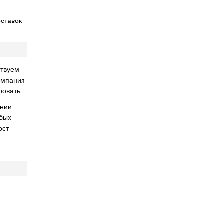
оставок
ствуем
компания
ровать.
ании
обых
ост