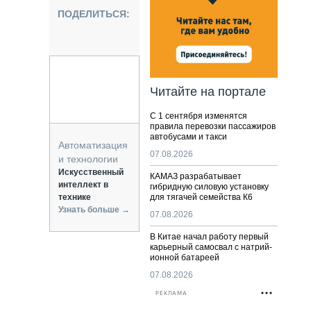
НАЛЬНАЯ ТЕХНИКА
ПОДЕЛИТЬСЯ:
ЖИРСКИЙ ТРАНСПОРТ
ОЗТЕХНИКА
КА СПЕЦИАЛЬНОГО НАЗНАЧЕНИЯ
РНАЯ ТЕХНИКА
Читайте на портале
ТИКА И СКЛАД
С 1 сентября изменятся
АТИЗАЦИЯ И ТЕХНОЛОГИИ
правила перевозки пассажиров
автобусами и такси
ЕКТУЮЩИЕ И СЕРВИС
Автоматизация
07.08.2026
и технологии
Искусственный
КАМАЗ разрабатывает
интеллект в
гибридную силовую установку
технике
для тягачей семейства К6
Узнать больше →
07.08.2026
В Китае начал работу первый
карьерный самосвал с натрий-
ионной батареей
07.08.2026
РЕКЛАМА