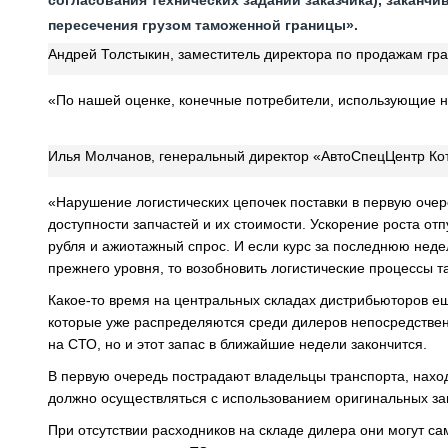
согласования технических заданий заказчика), закан
пересечения грузом таможенной границы».
Андрей Толстыкин, заместитель директора по продажам г
«По нашей оценке, конечные потребители, использующие н
Илья Молчанов, генеральный директор «АвтоСпецЦентр Ко
«Нарушение логистических цепочек поставки в первую очер
доступности запчастей и их стоимости. Ускорение роста от
рубля и ажиотажный спрос. И если курс за последнюю неде
прежнего уровня, то возобновить логистические процессы т
Какое-то время на центральных складах дистрибьюторов ещ
которые уже распределяются среди дилеров непосредстве
на СТО, но и этот запас в ближайшие недели закончится.
В первую очередь пострадают владельцы транспорта, наход
должно осуществляться с использованием оригинальных зап
При отсутствии расходников на складе дилера они могут са