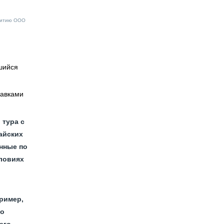
звитию ООО
вшийся
тавками
 тура с
айских
нные по
словиях
ример,
го