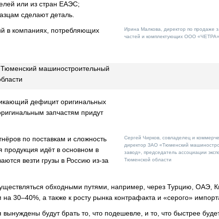
елей или из стран ЕАЭС;
разцам сделают деталь.
ий в компаниях, потребляющих
Ирина Малкова, директор по продаже 
частей и комплектующих ООО «ЧЕТРА
 «Тюменский машиностроительный
области
зникающий дефицит оригинальных
оригинальным запчастям придут
нёров по поставкам и сложность
Сергей Чирков, совладелец и коммерч
директор ЗАО «Тюменский машиностр
я продукция идёт в основном в
завод», председатель ассоциации эксп
аются везти грузы в Россию из-за
Тюменской области
осуществляться обходными путями, например, через Турцию, ОАЭ, К
м на 30–40%, а также к росту рынка контрафакта и «серого» импорт
 вынуждены будут брать то, что подешевле, и то, что быстрее буде