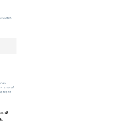
запасных
»
еский
оительный
ортёров
итай.
а.
т