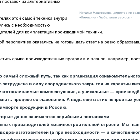
 поставок из альтернативных
Наталья Машковцева, директор по ра
телях этой самой техники внутри
«Компания «Глобальные ресурсы»
нулись с необходимостью
еталей для комплектации производимой техники.
й перспективе оказались не готовы дать ответ на резко образова
пустить срыва производственных программ и планов, например, пос
 самый сложный путь, так как организация ознакомительного
 затруднена в силу спорадического закрытия на карантин кит
 изготавливаемые комплектующие, а уникальные — произведё
жнить процесс согласования. А ведь ещё в этих непростых у
импорте продукции в Россию.
оторые давно занимаются серийными поставками
нных производителей машиностроительной отрасли. Мы, нап
аводов-изготовителей (а при необходимости — и качественно