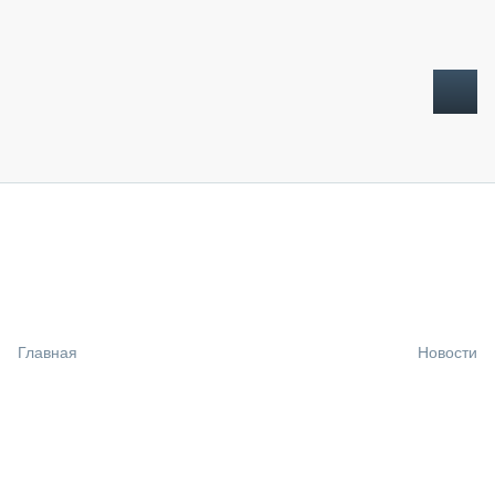
ТОПЛИВНЫЙ КРИЗИС
НОВОСТИ
CTT EXPO 2026
CTT EXPO 2025
КАК ПРОДЛИТЬ ЖИЗНЬ СПЕЦТЕХНИКЕ?
Главная
Новости
АНАЛИТИКА
ОБЗОР РЫНКА
ТЕХНИКА КРУПНЫМ ПЛАНОМ
ИСПЫТАТЕЛИ
ТЕХНОЛОГИИ
ДОРОЖНАЯ ИНДУСТРИЯ