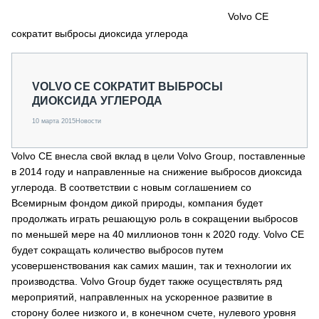
СЕРВИСМЕНЫ
Volvo CE
сократит выбросы диоксида углерода
СПЕЦПРОЕКТЫ
МЕРОПРИЯТИЯ
СТАТЬИ ПО КАТЕГОРИЯМ ТЕХНИКИ
VOLVO CE СОКРАТИТ ВЫБРОСЫ
О ПРОЕКТЕ
ДИОКСИДА УГЛЕРОДА
10 марта 2015
Новости
Volvo CE внесла свой вклад в цели Volvo Group, поставленные
в 2014 году и направленные на снижение выбросов диоксида
углерода. В соответствии с новым соглашением со
Всемирным фондом дикой природы, компания будет
продолжать играть решающую роль в сокращении выбросов
по меньшей мере на 40 миллионов тонн к 2020 году. Volvo CE
будет сокращать количество выбросов путем
усовершенствования как самих машин, так и технологии их
производства. Volvo Group будет также осуществлять ряд
мероприятий, направленных на ускоренное развитие в
сторону более низкого и, в конечном счете, нулевого уровня