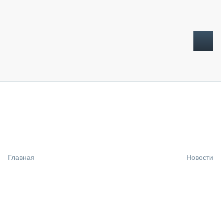
ТОПЛИВНЫЙ КРИЗИС
НОВОСТИ
CTT EXPO 2026
CTT EXPO 2025
КАК ПРОДЛИТЬ ЖИЗНЬ СПЕЦТЕХНИКЕ?
Главная
Новости
АНАЛИТИКА
ОБЗОР РЫНКА
ТЕХНИКА КРУПНЫМ ПЛАНОМ
ИСПЫТАТЕЛИ
ТЕХНОЛОГИИ
ДОРОЖНАЯ ИНДУСТРИЯ