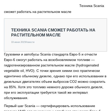
СЕРВИСМЕНЫ
Техника Scania
сможет работать на растительном масле
СПЕЦПРОЕКТЫ
МЕРОПРИЯТИЯ
СТАТЬИ ПО КАТЕГОРИЯМ ТЕХНИКИ
ТЕХНИКА SCANIA СМОЖЕТ РАБОТАТЬ НА
О ПРОЕКТЕ
РАСТИТЕЛЬНОМ МАСЛЕ
19 июня 2015
Новости
Грузовики и автобусы Scania стандарта Евро-5 и отчасти
Евро-6 смогут работать на возобновляемом топливе —
гидрогенизированном растительном масле (hydrogenated
vegetable oil, HVO). С точки зрения химии оно практически
идентично обычному дизелю, однако при его использовании в
дизельных двигателях объем выбросов CO2 можно сократить
на 85%. Хотя это топливо немного дороже обычного дизеля,
при его эксплуатации требуется такой же интервал
обслуживания.
Первый шаг Scania — сертифицировать использование