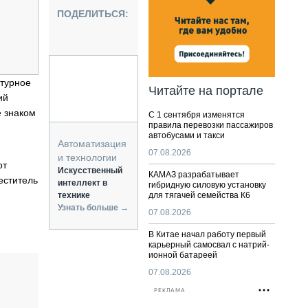
НАЛЬНАЯ ТЕХНИКА
ПОДЕЛИТЬСЯ:
ЖИРСКИЙ ТРАНСПОРТ
ОЗТЕХНИКА
КА СПЕЦИАЛЬНОГО НАЗНАЧЕНИЯ
РНАЯ ТЕХНИКА
ктурное
Читайте на портале
ий
ТИКА И СКЛАД
е знаком
С 1 сентября изменятся
АТИЗАЦИЯ И ТЕХНОЛОГИИ
правила перевозки пассажиров
автобусами и такси
ЕКТУЮЩИЕ И СЕРВИС
Автоматизация
07.08.2026
и технологии
от
Искусственный
КАМАЗ разрабатывает
еститель
интеллект в
гибридную силовую установку
технике
для тягачей семейства К6
Узнать больше →
07.08.2026
В Китае начал работу первый
карьерный самосвал с натрий-
ионной батареей
07.08.2026
РЕКЛАМА