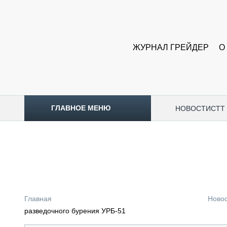
ЖУРНАЛ ГРЕЙДЕР
О
ГЛАВНОЕ МЕНЮ
НОВОСТИ
CTT
ТОПЛИВНЫЙ КРИЗИС
НОВОСТИ
CTT EXPO 2026
CTT EXPO 2025
КАК ПРОДЛИТЬ ЖИЗНЬ СПЕЦТЕХНИКЕ?
Главная
Ново
АНАЛИТИКА
разведочного бурения УРБ-51
ОБЗОР РЫНКА