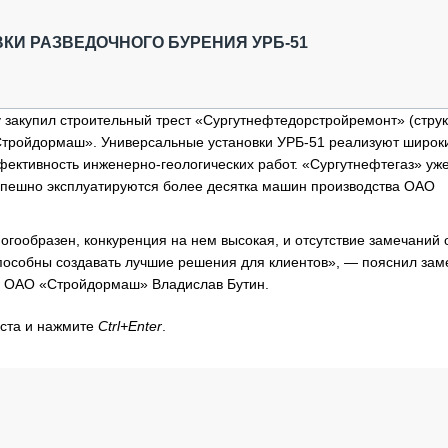
ОБЗОР ПРОШЕДШИХ МЕРОПРИЯТИЙ
КОММУ
БЛИЖАЙШИЕ МЕРОПРИЯТИЯ
ПАССА
КИ РАЗВЕДОЧНОГО БУРЕНИЯ УРБ-51
СЕЛЬХ
ТЕХНИ
КАРЬЕ
 закупил строительный трест «Сургутнефтедорстройремонт» (стру
Стройдормаш». Универсальные установки УРБ-51 реализуют широк
ЛОГИС
фективность инженерно-геологических работ. «Сургутнефтегаз» уж
АВТОМ
успешно эксплуатируются более десятка машин производства ОАО
КОМПЛ
гообразен, конкуренция на нем высокая, и отсутствие замечаний 
 способны создавать лучшие решения для клиентов», — пояснил зам
ю ОАО «Стройдормаш» Владислав Бутин.
кста и нажмите
Ctrl+Enter
.