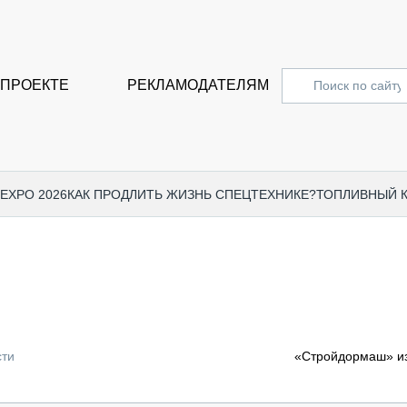
 ПРОЕКТЕ
РЕКЛАМОДАТЕЛЯМ
 EXPO 2026
КАК ПРОДЛИТЬ ЖИЗНЬ СПЕЦТЕХНИКЕ?
ТОПЛИВНЫЙ 
СПЕЦПРОЕКТЫ
СТАТЬ
EXPO CTT 2024
ДОРОЖ
EXPO CTT 2023
ГРУЗО
EXPO CTT 2022
КОММЕ
сти
«Стройдормаш» из
КОМТРАНС 2021
ПОДЪЁ
МЕРОПРИЯТИЯ
ПРИЦЕ