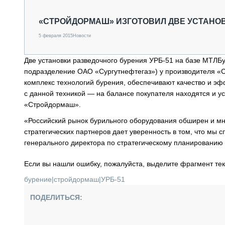
СПЕЦТЕХНИКА И ТРАНСПОРТ
ГРУЗОПЕРЕВОЗКИ
«СТРОЙДОРМАШ» ИЗГОТОВИЛ ДВЕ УСТАНОВ
ФИНАНСЫ, ЛИЗИНГ, СТРАХОВАНИЕ
5 февраля 2015
Новости
ТЕХНИКА КРУПНЫМ ПЛАНОМ
ИСПЫТАТЕЛИ
Две установки разведочного бурения УРБ-51 на базе МТЛБу
ТЕХНОЛОГИИ
подразделение ОАО «Сургутнефтегаз») у производителя «
ДОРОЖНАЯ ИНДУСТРИЯ
комплекс технологий бурения, обеспечивают качество и эф
СЕРВИСМЕНЫ
с данной техникой — на балансе покупателя находятся и 
«Стройдормаш».
«Российский рынок бурильного оборудования обширен и мно
стратегических партнеров дает уверенность в том, что мы
генерального директора по стратегическому планировани
Если вы нашли ошибку, пожалуйста, выделите фрагмент те
бурение
|
стройдормаш
|
УРБ-51
ПОДЕЛИТЬСЯ: