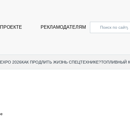
 ПРОЕКТЕ
РЕКЛАМОДАТЕЛЯМ
 EXPO 2026
КАК ПРОДЛИТЬ ЖИЗНЬ СПЕЦТЕХНИКЕ?
ТОПЛИВНЫЙ 
СПЕЦПРОЕКТЫ
СТАТЬ
EXPO CTT 2024
ДОРОЖ
EXPO CTT 2023
ГРУЗО
EXPO CTT 2022
КОММЕ
ое
КОМТРАНС 2021
ПОДЪЁ
МЕРОПРИЯТИЯ
ПРИЦЕ