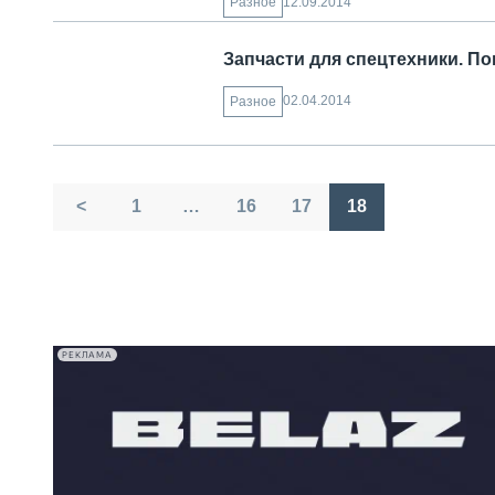
12.09.2014
Разное
Запчасти для спецтехники. По
02.04.2014
Разное
Пагинация
<
1
…
16
17
18
записей
РЕКЛАМА