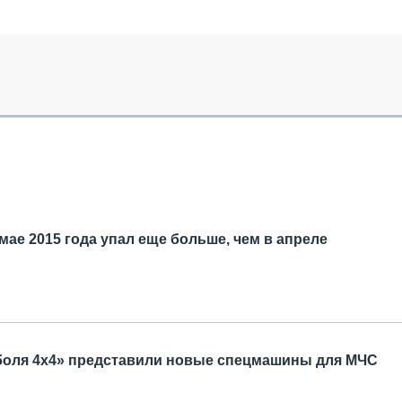
ОБЗОР ПРОШЕДШИХ МЕРОПРИЯТИЙ
КОММУ
БЛИЖАЙШИЕ МЕРОПРИЯТИЯ
ПАССА
СЕЛЬХ
ТЕХНИ
КАРЬЕ
ЛОГИС
АВТОМ
КОМПЛ
мае 2015 года упал еще больше, чем в апреле
оболя 4х4» представили новые спецмашины для МЧС