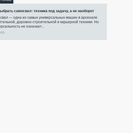
я техника
выбрать самосвал: техника под задачу, а не наоборот
свал — одна из самых универсальных машин в арсенале
ительной, дорожно-строительной и карьерной техники. Но
ерсальность не означает...
2025