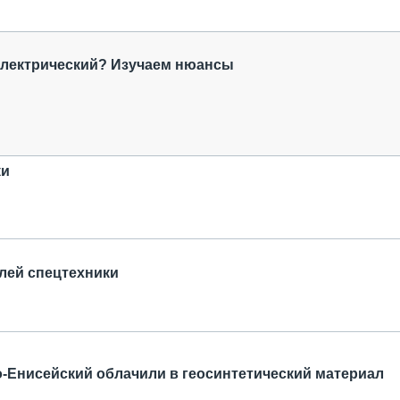
электрический? Изучаем нюансы
ки
лей спецтехники
о-Енисейский облачили в геосинтетический материал