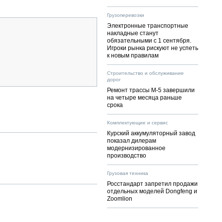
Грузоперевозки
Электронные транспортные
накладные станут
обязательными с 1 сентября.
Игроки рынка рискуют не успеть
к новым правилам
Строительство и обслуживание
дорог
Ремонт трассы М-5 завершили
на четыре месяца раньше
срока
Комплектующие и сервис
Курский аккумуляторный завод
показал дилерам
модернизированное
производство
Грузовая техника
Росстандарт запретил продажи
отдельных моделей Dongfeng и
Zoomlion