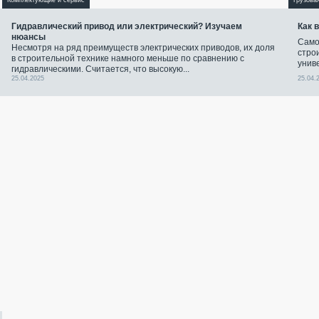
Комплектующие и сервис
Грузова
Гидравлический привод или электрический? Изучаем
Как 
нюансы
Само
Несмотря на ряд преимуществ электрических приводов, их доля
стро
в строительной технике намного меньше по сравнению с
унив
гидравлическими. Считается, что высокую...
25.04.2025
25.04.