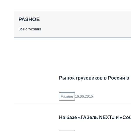
СПЕЦТЕХНИКА И ТРАНСПОРТ
ГРУЗОПЕРЕВОЗКИ
ФИНАНСЫ, ЛИЗИНГ, СТРАХОВАНИЕ
РАЗНОЕ
ТЕХНИКА КРУПНЫМ ПЛАНОМ
Всё о технике
ИСПЫТАТЕЛИ
ТЕХНОЛОГИИ
ДОРОЖНАЯ ИНДУСТРИЯ
СЕРВИСМЕНЫ
Рынок грузовиков в России в 
16.06.2015
Разное
На базе «ГАЗель NEXT» и «С