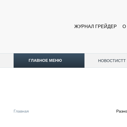
ЖУРНАЛ ГРЕЙДЕР
О
ГЛАВНОЕ МЕНЮ
НОВОСТИ
CTT
ТОПЛИВНЫЙ КРИЗИС
НОВОСТИ
CTT EXPO 2026
CTT EXPO 2025
КАК ПРОДЛИТЬ ЖИЗНЬ СПЕЦТЕХНИКЕ?
Главная
Разн
АНАЛИТИКА
ОБЗОР РЫНКА