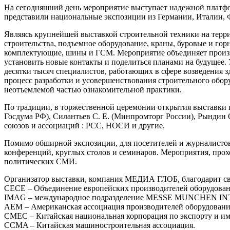
На сегодняшний день мероприятие выступает надежной платфо
представили национальные экспозиции из Германии, Италии,
Являясь крупнейшей выставкой строительной техники на терри
строительства, подъемное оборудование, краны, буровые и гор
комплектующие, шины и ГСМ. Мероприятие объединяет произво
установить новые контакты и поделиться планами на будущее.
десятки тысяч специалистов, работающих в сфере возведения з
процесс разработки и усовершенствования строительного обор
неотъемлемой частью ознакомительной практики.
По традиции, в торжественной церемонии открытия выставки 
Госдума РФ), Силантьев С. Е. (Минпромторг России), Рындин 
союзов и ассоциаций : РСС, НОСИ и другие.
Помимо обширной экспозиции, для посетителей и журналистов 
конференций, круглых столов и семинаров. Мероприятия, прох
политических СМИ.
Организатор выставки, компания МЕДИА ГЛОБ, благодарит св
СЕСЕ – Объединение европейских производителей оборудован
IMAG – международное подразделение MESSE MUNCHEN INTE
AEM – Американская ассоциация производителей оборудовани
CMEC – Китайская национальная корпорация по экспорту и им
CCMA – Китайская машиностроительная ассоциация.