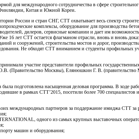
рмой для международного сотрудничества в сфере строительног
 Финляндии, Китая и Южной Кореи.
тории России и стран СНГ, СТТ охватывает весь спектр строите
нопроходческие комплексы, оборудование для производства бето
дителей, дилеров, сервисные компании и дает им возможность 
 Уже 16 лет СТТ остается флагманом отрасли, вновь и вновь до
даний и сооружений, строительства мостов и дорог, производст
удования. Не обходят СТТ вниманием и студенты профильных уч
принимали участие представители профильных государственных 
О.В. (Правительство Москвы), Елянюшкин Г. В. (правительство
была подготовлена насыщенная деловая программа. В ходе работ
одившие в рамках СТТ’2015, посетили более 700 специалистов 
оих международных партнеров за поддержание имиджа СТТ за р
ия;
RNATIONAL, одного из самых крупных выставочных оператор
я;
порту машин и оборудования;