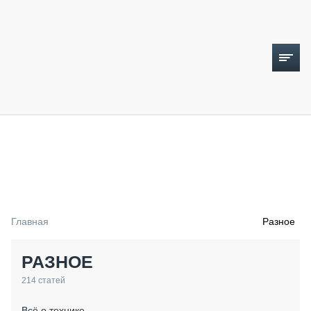
ТОПЛИВНЫЙ КРИЗИС
НОВОСТИ
CTT EXPO 2026
CTT EXPO 2025
КАК ПРОДЛИТЬ ЖИЗНЬ СПЕЦТЕХНИКЕ?
Главная
Разное
АНАЛИТИКА
ОБЗОР РЫНКА
РАЗНОЕ
ТЕХНИКА КРУПНЫМ ПЛАНОМ
ИСПЫТАТЕЛИ
214
статей
ТЕХНОЛОГИИ
ДОРОЖНАЯ ИНДУСТРИЯ
Всё о технике