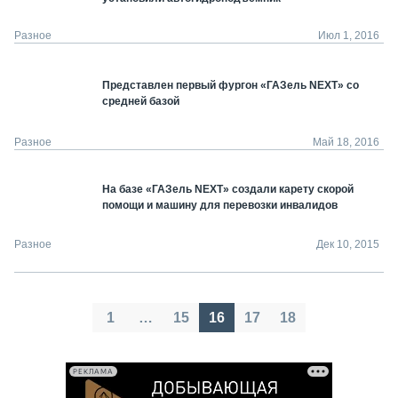
Разное
Июл 1, 2016
Представлен первый фургон «ГАЗель NEXT» со
средней базой
Разное
Май 18, 2016
На базе «ГАЗель NEXT» создали карету скорой
помощи и машину для перевозки инвалидов
Разное
Дек 10, 2015
Пагинация
1
…
15
16
17
18
записей
РЕКЛАМА