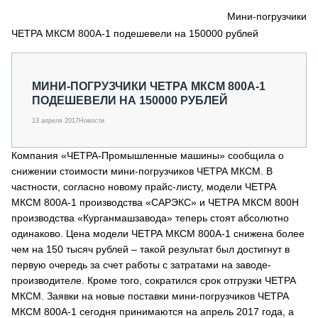
СЕРВИСМЕНЫ
Мини-погрузчики
ЧЕТРА МКСМ 800А-1 подешевели на 150000 рублей
СПЕЦПРОЕКТЫ
МЕРОПРИЯТИЯ
СТАТЬИ ПО КАТЕГОРИЯМ ТЕХНИКИ
МИНИ-ПОГРУЗЧИКИ ЧЕТРА МКСМ 800А-1
О ПРОЕКТЕ
ПОДЕШЕВЕЛИ НА 150000 РУБЛЕЙ
13 апреля 2017
Новости
Компания «ЧЕТРА-Промышленные машины» сообщила о
снижении стоимости мини-погрузчиков ЧЕТРА МКСМ. В
частности, согласно новому прайс-листу, модели ЧЕТРА
МКСМ 800А-1 производства «САРЭКС» и ЧЕТРА МКСМ 800Н
производства «Курганмашзавода» теперь стоят абсолютно
одинаково. Цена модели ЧЕТРА МКСМ 800А-1 снижена более
чем на 150 тысяч рублей – такой результат был достигнут в
первую очередь за счет работы с затратами на заводе-
производителе. Кроме того, сократился срок отгрузки ЧЕТРА
МКСМ. Заявки на новые поставки мини-погрузчиков ЧЕТРА
МКСМ 800А-1 сегодня принимаются на апрель 2017 года, а