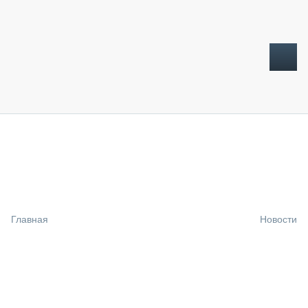
ТОПЛИВНЫЙ КРИЗИС
НОВОСТИ
CTT EXPO 2026
CTT EXPO 2025
КАК ПРОДЛИТЬ ЖИЗНЬ СПЕЦТЕХНИКЕ?
Главная
Новости
АНАЛИТИКА
ОБЗОР РЫНКА
ТЕХНИКА КРУПНЫМ ПЛАНОМ
ИСПЫТАТЕЛИ
ТЕХНОЛОГИИ
ДОРОЖНАЯ ИНДУСТРИЯ