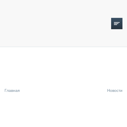
ТОПЛИВНЫЙ КРИЗИС
НОВОСТИ
CTT EXPO 2026
CTT EXPO 2025
КАК ПРОДЛИТЬ ЖИЗНЬ СПЕЦТЕХНИКЕ?
Главная
Новости
АНАЛИТИКА
ОБЗОР РЫНКА
ТЕХНИКА КРУПНЫМ ПЛАНОМ
ИСПЫТАТЕЛИ
ТЕХНОЛОГИИ
ДОРОЖНАЯ ИНДУСТРИЯ