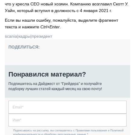
что у кресла CEO новый хозяин. Компанию возглавил Скотт У.
Уайн, который вступил в должность с 4 января 2021 г.
Если вы нашли ошибку, пожалуйста, выделите фрагмент
текста и нажмите
Ctrl+Enter
.
scania
|
кадры
|
президент
ПОДЕЛИТЬСЯ:
Понравился материал?
Подпишитесь на Дайджест от “Грейдера” и получайте
подборку лучших статей каждый месяц на свою почту!
Подписываясь на рассылку, вы соглашаетесь с Правилами пользования и Политикой
конфиденциальности и обработку персональных данных *