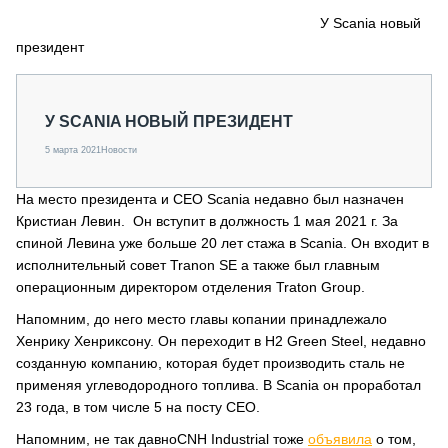
СЕРВИСМЕНЫ
У Scania новый
президент
СПЕЦПРОЕКТЫ
МЕРОПРИЯТИЯ
СТАТЬИ ПО КАТЕГОРИЯМ ТЕХНИКИ
У SCANIA НОВЫЙ ПРЕЗИДЕНТ
О ПРОЕКТЕ
5 марта 2021
Новости
На место президента и CEO Scania недавно был назначен
Кристиан Левин. Он вступит в должность 1 мая 2021 г. За
спиной Левина уже больше 20 лет стажа в Scania. Он входит в
исполнительный совет Tranon SE а также был главным
операционным директором отделения Traton Group.
Напомним, до него место главы копании принадлежало
Хенрику Хенриксону. Он переходит в H2 Green Steel, недавно
созданную компанию, которая будет производить сталь не
применяя углеводородного топлива. В Scania он проработал
23 года, в том числе 5 на посту CEO.
Напомним, не так давноCNH Industrial тоже
объявила
о том,