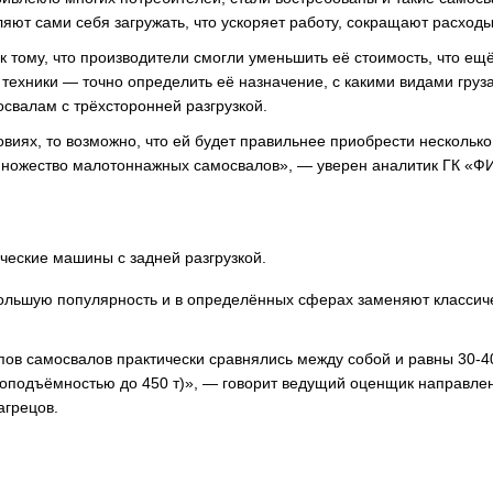
яют сами себя загружать, что ускоряет работу, сокращают расходы
 тому, что производители смогли уменьшить её стоимость, что ещ
техники — точно определить её назначение, с какими видами груза
мосвалам с трёхсторонней разгрузкой.
виях, то возможно, что ей будет правильнее приобрести нескольк
е множество малотоннажных самосвалов», — уверен аналитик ГК «
ческие машины с задней разгрузкой.
льшую популярность и в определённых сферах заменяют классич
ов самосвалов практически сравнялись между собой и равны 30-40
зоподъёмностью до 450 т)», — говорит ведущий оценщик направле
агрецов.