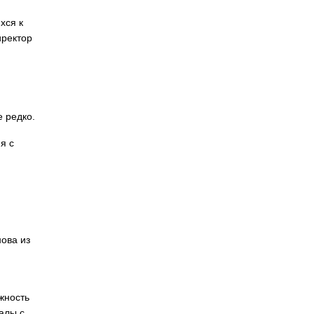
хся к
иректор
е редко.
я с
ова из
жность
алы с