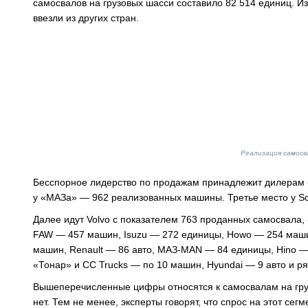
самосвалов на грузовых шасси составило 82 514 единиц. И
ввезли из других стран.
Реализация самосва
Бесспорное лидерство по продажам принадлежит дилерам «
у «МАЗа» — 962 реализованных машины. Третье место у Sc
Далее идут Volvo с показателем 763 проданных самосвала
FAW — 457 машин, Isuzu — 272 единицы, Howo — 254 маши
машин, Renault — 86 авто, МАЗ-MAN — 84 единицы, Hino — 
«Тонар» и CC Trucks — по 10 машин, Hyundai — 9 авто и ря
Вышеперечисленные цифры относятся к самосвалам на груз
нет. Тем не менее, эксперты говорят, что спрос на этот се