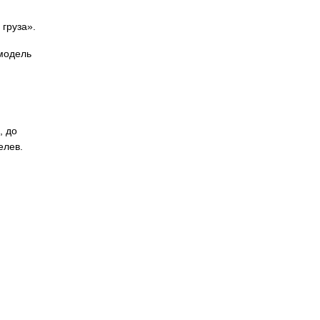
груза».
модель
, до
елев.