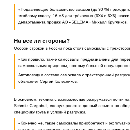
«Подавляющее большинство заказов (до 90 %) приходится
тяжёлому классу: 16 м3 для трёхосных (6Х4 и 6Х6) шасси
департамента продаж АО «БЕЦЕМА» Михаил Кругликов.
На все ли стороны?
Особой строкой в России пока стоят самосвалы с трёхсторо
«Как правило, такие самосвалы предназначены для перев
самосвальным прицепом, поэтому большей популярностью
Автопоезду в составе самосвала с трёхсторонней разгруз
объясняет Сергей Колесников.
В основном, техника с возможностью разгружаться почти н
Schmitz Cargobull, «популярностью данный сегмент на обще
специфику груза и условий разгрузки.
«Конечно же, такие самосвалы приобретают и эксплуатир
высыпать содержимое кузова в ограниченных условиях пр