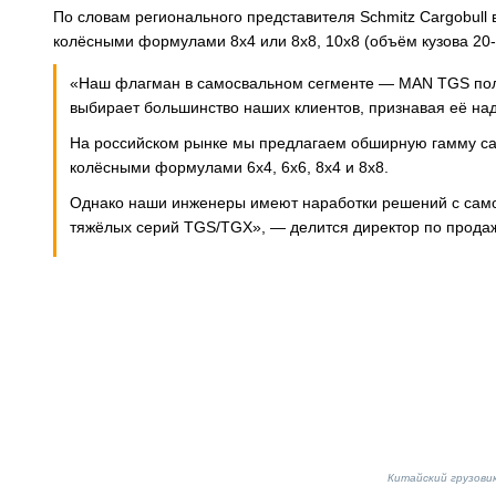
По словам регионального представителя Schmitz Cargobul
колёсными формулами 8х4 или 8х8, 10х8 (объём кузова 20-
«Наш флагман в самосвальном сегменте — MAN TGS полно
выбирает большинство наших клиентов, признавая её на
На российском рынке мы предлагаем обширную гамму сам
колёсными формулами 6х4, 6х6, 8х4 и 8х8.
Однако наши инженеры имеют наработки решений с само
тяжёлых серий TGS/TGX», — делится директор по продаж
Китайский грузов