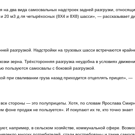
 на два вида самосвальных надстроек задней разгрузки, относящи
 и 20 м3 д ля четырёхосных (8Х4 и 8Х8) шасси», — рассказывает д
нней разгрузкой. Надстройки на грузовых шасси встречаются крайн
озки зерна. Трёхсторонняя разгрузка неудобна в условиях движени
 пользуются самосвалы с боковой разгрузкой.
кой при сваливании груза назад приходится отцеплять прицеп», —
а все стороны — это полуприцепы. Хотя, по словам Ярослава Смирн
м фоне продаж не пользуется». И покупают их те, кто точно знает
уют, например, в сельском хозяйстве, коммунальной сфере. Возмо
ивлекло многих потребителей, стали востребованы и такие самосв