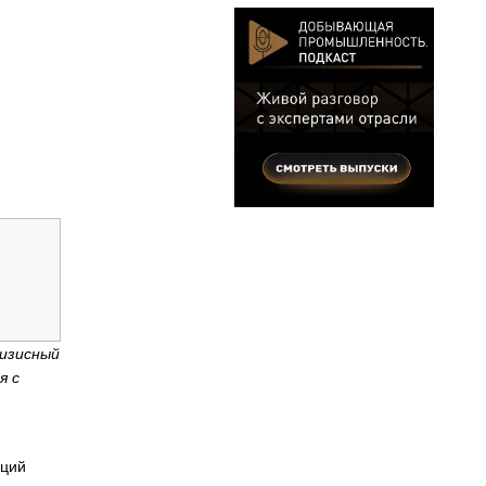
ризисный
я с
аций