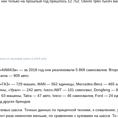
з них только на прошлый год пришлось 12 752. Около трёх тысяч м
лов на грузовом шасси в 2018 году
КАМАЗа» — за 2018 год они реализовали 5 868 самосвалов. Втор
ania — 909 авто.
, «ГАЗ» — 729 машин, MAN — 562 единицы, Mercedes-Benz — 465 а
ны, «Урал» — 242 авто, Iveco-АМТ — 101 самосвал, Dongfeng — 
63 машины, Tatra — 47 авто, Iveco — 46 самосвалов, Ford — 24 е
д других брендов.
овых шасси. Точных данных по прицепной технике, к сожалению, 
гмент раза немногим меньше, по сравнению с кузовами на шасси. То 