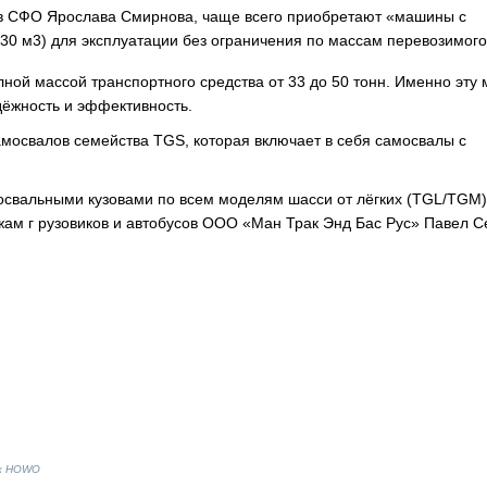
l в СФО Ярослава Смирнова, чаще всего приобретают «машины с
30 м3) для эксплуатации без ограничения по массам перевозимого 
й массой транспортного средства от 33 до 50 тонн. Именно эту 
дёжность и эффективность.
освалов семейства TGS, которая включает в себя самосвалы с
свальными кузовами по всем моделям шасси от лёгких (TGL/TGM)
ам г рузовиков и автобусов ООО «Ман Трак Энд Бас Рус» Павел С
ик HOWO