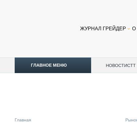
ЖУРНАЛ ГРЕЙДЕР
О
ГЛАВНОЕ МЕНЮ
НОВОСТИ
CTT
ТОПЛИВНЫЙ КРИЗИС
НОВОСТИ
CTT EXPO 2026
CTT EXPO 2025
КАК ПРОДЛИТЬ ЖИЗНЬ СПЕЦТЕХНИКЕ?
Главная
Рыно
АНАЛИТИКА
ОБЗОР РЫНКА