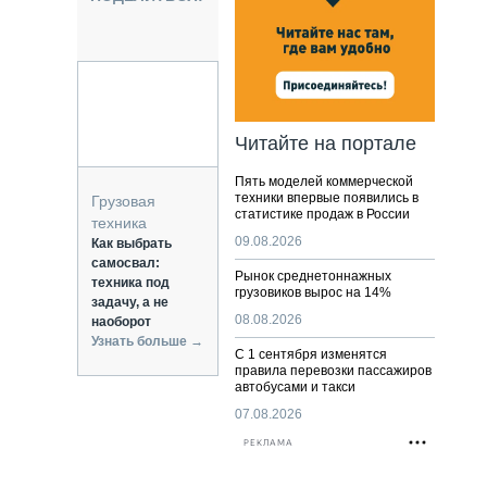
НАЛЬНАЯ ТЕХНИКА
ЖИРСКИЙ ТРАНСПОРТ
ОЗТЕХНИКА
КА СПЕЦИАЛЬНОГО НАЗНАЧЕНИЯ
РНАЯ ТЕХНИКА
Читайте на портале
ТИКА И СКЛАД
Пять моделей коммерческой
АТИЗАЦИЯ И ТЕХНОЛОГИИ
техники впервые появились в
Грузовая
статистике продаж в России
ЕКТУЮЩИЕ И СЕРВИС
техника
09.08.2026
Как выбрать
самосвал:
Рынок среднетоннажных
техника под
грузовиков вырос на 14%
задачу, а не
08.08.2026
наоборот
Узнать больше →
С 1 сентября изменятся
правила перевозки пассажиров
автобусами и такси
07.08.2026
РЕКЛАМА