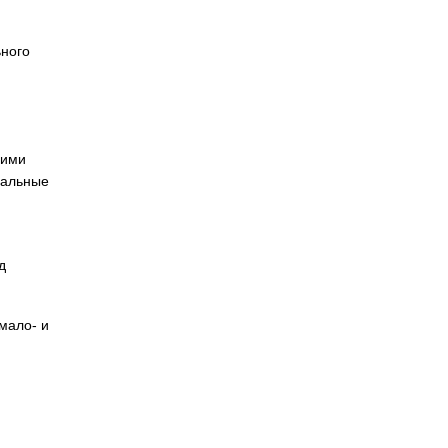
ьного
гими
вальные
д
 мало- и