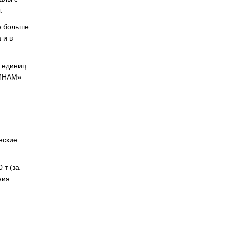
.
ё больше
 и в
о единиц
ФИНАМ»
еские
 т (за
ния