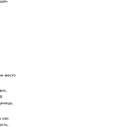
ашин
ое место
вто,
88
диницы,
у нас
есть,