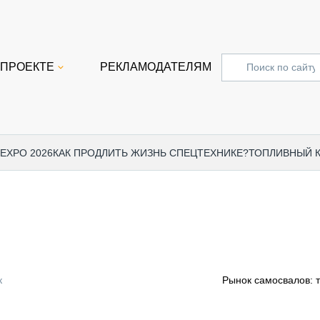
 ПРОЕКТЕ
РЕКЛАМОДАТЕЛЯМ
 EXPO 2026
КАК ПРОДЛИТЬ ЖИЗНЬ СПЕЦТЕХНИКЕ?
ТОПЛИВНЫЙ 
СПЕЦПРОЕКТЫ
СТАТЬ
EXPO CTT 2024
ДОРОЖ
EXPO CTT 2023
ГРУЗО
EXPO CTT 2022
КОММЕ
к
Рынок самосвалов: 
КОМТРАНС 2021
ПОДЪЁ
МЕРОПРИЯТИЯ
ПРИЦЕ