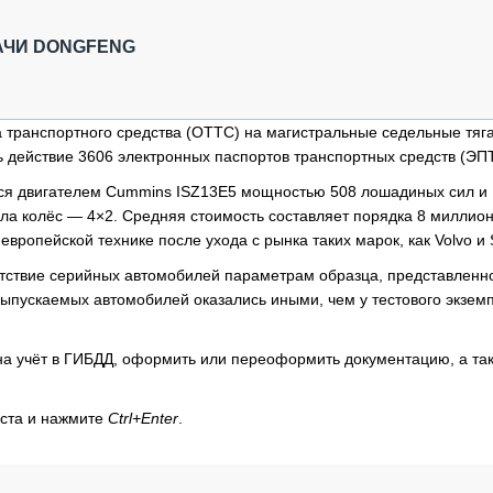
ОБЗОР ПРОШЕДШИХ МЕРОПРИЯТИЙ
КОММУ
БЛИЖАЙШИЕ МЕРОПРИЯТИЯ
ПАССА
АЧИ DONGFENG
СЕЛЬХ
ТЕХНИ
КАРЬЕ
 транспортного средства (ОТТС) на магистральные седельные тяг
ь действие 3606 электронных паспортов транспортных средств (ЭП
ЛОГИС
АВТОМ
ся двигателем Cummins ISZ13E5 мощностью 508 лошадиных сил и
ла колёс — 4×2. Средняя стоимость составляет порядка 8 миллио
КОМПЛ
европейской технике после ухода с рынка таких марок, как Volvo и 
ствие серийных автомобилей параметрам образца, представленно
ыпускаемых автомобилей оказались иными, чем у тестового экзем
на учёт в ГИБДД, оформить или переоформить документацию, а та
кста и нажмите
Ctrl+Enter
.