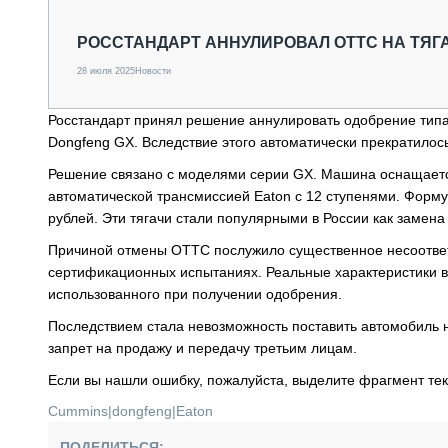
СПЕЦТЕХНИКА И ТРАНСПОРТ
ГРУЗОПЕРЕВОЗКИ
РОССТАНДАРТ АННУЛИРОВАЛ ОТТС НА ТЯГ
ФИНАНСЫ, ЛИЗИНГ, СТРАХОВАНИЕ
28 июля 2025
Новости
ТЕХНИКА КРУПНЫМ ПЛАНОМ
ИСПЫТАТЕЛИ
Росстандарт принял решение аннулировать одобрение типа
ТЕХНОЛОГИИ
Dongfeng GX. Вследствие этого автоматически прекратилос
ДОРОЖНАЯ ИНДУСТРИЯ
СЕРВИСМЕНЫ
Решение связано с моделями серии GX. Машина оснащает
автоматической трансмиссией Eaton с 12 ступенями. Форму
рублей. Эти тягачи стали популярными в России как замена 
Причиной отмены ОТТС послужило существенное несоответ
сертификационных испытаниях. Реальные характеристики в
использованного при получении одобрения.
Последствием стала невозможность поставить автомобиль 
запрет на продажу и передачу третьим лицам.
Если вы нашли ошибку, пожалуйста, выделите фрагмент те
Cummins
|
dongfeng
|
Eaton
ПОДЕЛИТЬСЯ: