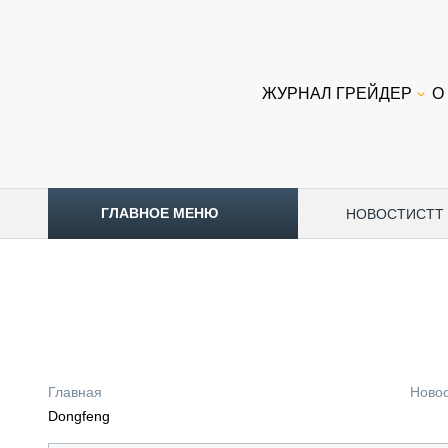
ЖУРНАЛ ГРЕЙДЕР
О
ГЛАВНОЕ МЕНЮ
НОВОСТИ
CTT
ТОПЛИВНЫЙ КРИЗИС
НОВОСТИ
CTT EXPO 2026
CTT EXPO 2025
КАК ПРОДЛИТЬ ЖИЗНЬ СПЕЦТЕХНИКЕ?
Главная
Ново
АНАЛИТИКА
Dongfeng
ОБЗОР РЫНКА