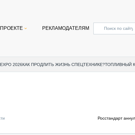
 ПРОЕКТЕ
РЕКЛАМОДАТЕЛЯМ
 EXPO 2026
КАК ПРОДЛИТЬ ЖИЗНЬ СПЕЦТЕХНИКЕ?
ТОПЛИВНЫЙ 
СПЕЦПРОЕКТЫ
СТАТЬ
EXPO CTT 2024
ДОРОЖ
EXPO CTT 2023
ГРУЗО
EXPO CTT 2022
КОММЕ
сти
Росстандарт анну
КОМТРАНС 2021
ПОДЪЁ
МЕРОПРИЯТИЯ
ПРИЦЕ