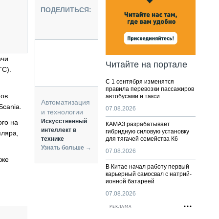
НАЛЬНАЯ ТЕХНИКА
ПОДЕЛИТЬСЯ:
ЖИРСКИЙ ТРАНСПОРТ
ОЗТЕХНИКА
КА СПЕЦИАЛЬНОГО НАЗНАЧЕНИЯ
РНАЯ ТЕХНИКА
ачи
Читайте на портале
ТС).
ТИКА И СКЛАД
С 1 сентября изменятся
АТИЗАЦИЯ И ТЕХНОЛОГИИ
правила перевозки пассажиров
нов
автобусами и такси
ЕКТУЮЩИЕ И СЕРВИС
Автоматизация
Scania.
07.08.2026
и технологии
Искусственный
го на
КАМАЗ разрабатывает
интеллект в
гибридную силовую установку
пляра,
технике
для тягачей семейства К6
Узнать больше →
07.08.2026
кже
В Китае начал работу первый
карьерный самосвал с натрий-
ионной батареей
07.08.2026
РЕКЛАМА