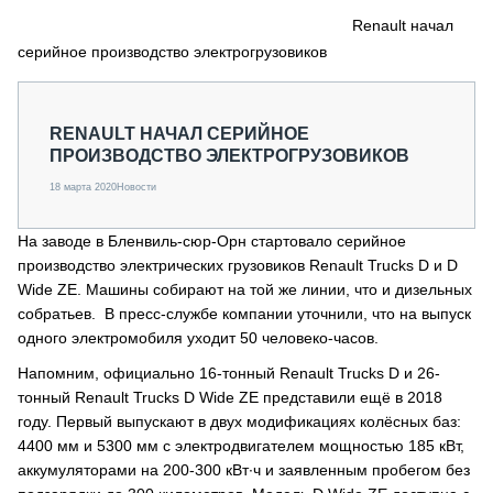
СЕРВИСМЕНЫ
Renault начал
серийное производство электрогрузовиков
СПЕЦПРОЕКТЫ
МЕРОПРИЯТИЯ
СТАТЬИ ПО КАТЕГОРИЯМ ТЕХНИКИ
RENAULT НАЧАЛ СЕРИЙНОЕ
О ПРОЕКТЕ
ПРОИЗВОДСТВО ЭЛЕКТРОГРУЗОВИКОВ
18 марта 2020
Новости
На заводе в Бленвиль-сюр-Орн стартовало серийное
производство электрических грузовиков Renault Trucks D и D
Wide ZE. Машины собирают на той же линии, что и дизельных
собратьев. В пресс-службе компании уточнили, что на выпуск
одного электромобиля уходит 50 человеко-часов.
Напомним, официально 16-тонный Renault Trucks D и 26-
тонный Renault Trucks D Wide ZE представили ещё в 2018
году. Первый выпускают в двух модификациях колёсных баз:
4400 мм и 5300 мм с электродвигателем мощностью 185 кВт,
аккумуляторами на 200-300 кВт∙ч и заявленным пробегом без