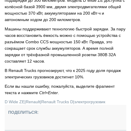
подзарядки до 300 километров. Модель D Wide ZE доступна с
колёсной базой 3900 мм, двумя электродвигателями общей
мощностью 370 кВт, аккумуляторами на 200 кВт∙ч и
автономным ходом до 200 километров.
Машины поддерживают технологию быстрой зарядки. За пару
часов восстановить ёмкость можно с помощью устройства с
разъёмом Combo CCS мощностью 150 кВт. Правда, это
сокращает срок службы аккумуляторов. А время полной
зарядки от трёхфазной промышленной розетки 380В 32А
составляет 12 часов.
В Renault Trucks прогнозируют, что к 2025 году доля продаж
электрических грузовиков достигнет 10%.
Если вы нашли ошибку, пожалуйста, выделите фрагмент
текста и нажмите
Ctrl+Enter
.
D Wide ZE
|
Renault
|
Renault Trucks D
|
электрогрузовик
ПОДЕЛИТЬСЯ: