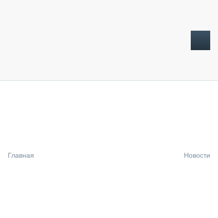
ТОПЛИВНЫЙ КРИЗИС
НОВОСТИ
CTT EXPO 2026
CTT EXPO 2025
КАК ПРОДЛИТЬ ЖИЗНЬ СПЕЦТЕХНИКЕ?
Главная
Новости
АНАЛИТИКА
ОБЗОР РЫНКА
ТЕХНИКА КРУПНЫМ ПЛАНОМ
ИСПЫТАТЕЛИ
ТЕХНОЛОГИИ
ДОРОЖНАЯ ИНДУСТРИЯ