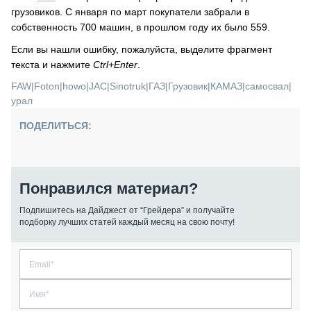
грузовиков. С января по март покупатели забрали в
собственность 700 машин, в прошлом году их было 559.
Если вы нашли ошибку, пожалуйста, выделите фрагмент
текста и нажмите
Ctrl+Enter
.
FAW
|
Foton
|
howo
|
JAC
|
Sinotruk
|
ГАЗ
|
Грузовик
|
КАМАЗ
|
самосвал
|
урал
ПОДЕЛИТЬСЯ:
Понравился материал?
Подпишитесь на Дайджест от “Грейдера” и получайте
подборку лучших статей каждый месяц на свою почту!