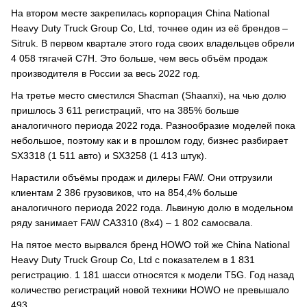
На втором месте закрепилась корпорация China National
Heavy Duty Truck Group Co, Ltd, точнее один из её брендов –
Sitruk. В первом квартале этого года своих владельцев обрели
4 058 тягачей C7H. Это больше, чем весь объём продаж
производителя в России за весь 2022 год.
На третье место сместился Shacman (Shaanxi), на чью долю
пришлось 3 611 регистраций, что на 385% больше
аналогичного периода 2022 года. Разнообразие моделей пока
небольшое, поэтому как и в прошлом году, бизнес разбирает
SX3318 (1 511 авто) и SX3258 (1 413 штук).
Нарастили объёмы продаж и дилеры FAW. Они отгрузили
клиентам 2 386 грузовиков, что на 854,4% больше
аналогичного периода 2022 года. Львиную долю в модельном
ряду занимает FAW CA3310 (8х4) – 1 802 самосвала.
На пятое место вырвался бренд HOWO той же China National
Heavy Duty Truck Group Co, Ltd с показателем в 1 831
регистрацию. 1 181 шасси относятся к модели T5G. Год назад
количество регистраций новой техники HOWO не превышало
493.