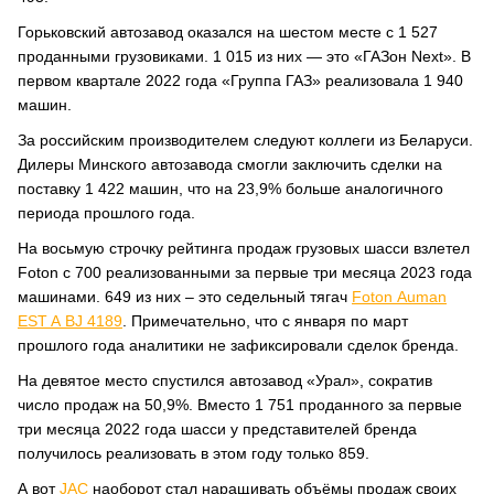
Горьковский автозавод оказался на шестом месте с 1 527
проданными грузовиками. 1 015 из них — это «ГАЗон Next». В
первом квартале 2022 года «Группа ГАЗ» реализовала 1 940
машин.
За российским производителем следуют коллеги из Беларуси.
Дилеры Минского автозавода смогли заключить сделки на
поставку 1 422 машин, что на 23,9% больше аналогичного
периода прошлого года.
На восьмую строчку рейтинга продаж грузовых шасси взлетел
Foton c 700 реализованными за первые три месяца 2023 года
машинами. 649 из них – это седельный тягач
Foton Auman
EST A BJ 4189
. Примечательно, что с января по март
прошлого года аналитики не зафиксировали сделок бренда.
На девятое место спустился автозавод «Урал», сократив
число продаж на 50,9%. Вместо 1 751 проданного за первые
три месяца 2022 года шасси у представителей бренда
получилось реализовать в этом году только 859.
А вот
JAC
наоборот стал наращивать объёмы продаж своих