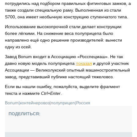
потрудились над подбором правильных фитинговых замков, а
также создали специальную раму. Выполненная из стали
S700, она имеет необычную конструкцию ступенчатого типа.
Использование высокопрочной стали делает конструкции
более лёгкими. На снижение веса полуприцепа было
направлено ещё одно решение производителей: вынести
одну из осей.
Завод Bonum входит в Ассоциацию «Росспецмаш». Не так
давно новую модель полуприцепа
показал
и другой участник
Ассоциации — Великолукский опытный машиностроительный
завод, представивший публике настоящий тяжеловоз.
Если вы нашли ошибку, пожалуйста, выделите фрагмент
текста и нажмите
Ctrl+Enter
.
Bonum
|
контейнеровоз
|
полуприцеп
|
Россия
ПОДЕЛИТЬСЯ: