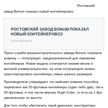
СЕРВИСМЕНЫ
Ростовский
завод Bonum показал новый контейнеровоз
СПЕЦПРОЕКТЫ
МЕРОПРИЯТИЯ
СТАТЬИ ПО КАТЕГОРИЯМ ТЕХНИКИ
РОСТОВСКИЙ ЗАВОД BONUM ПОКАЗАЛ
О ПРОЕКТЕ
НОВЫЙ КОНТЕЙНЕРОВОЗ
18 мая 2022
Новости
Пресс-служба машиностроительного завода Bonum показала
новинку — полуприцеп, предназначенный для перевозки
контейнеров. Новая модель отличается низким весом и
высокой универсальностью: на этом полуприцепе можно
транспортировать контейнеры самых разных размеров.
Производители утверждают, что майская новинка способна
перевозить как 20-футовые контейнеры (один либо два), так и
40-футовые, в том числе версию Hugh-Cube, то есть на 1 фут
увеличенную по высоте.
Для того чтобы обеспечить такой диапазон, конструкторы