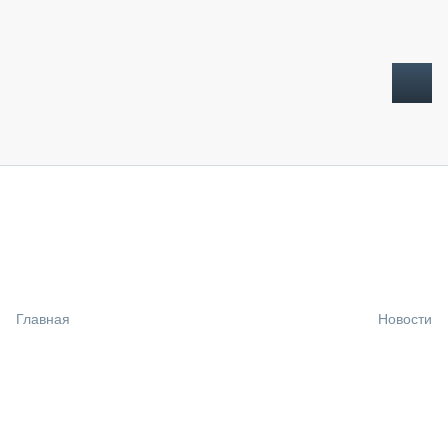
ТОПЛИВНЫЙ КРИЗИС
НОВОСТИ
CTT EXPO 2026
CTT EXPO 2025
КАК ПРОДЛИТЬ ЖИЗНЬ СПЕЦТЕХНИКЕ?
Главная
Новости
АНАЛИТИКА
ОБЗОР РЫНКА
ТЕХНИКА КРУПНЫМ ПЛАНОМ
ИСПЫТАТЕЛИ
ТЕХНОЛОГИИ
ДОРОЖНАЯ ИНДУСТРИЯ