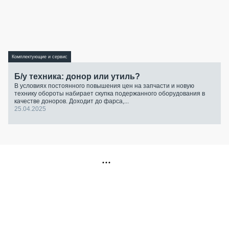
Комплектующие и сервис
Б/у техника: донор или утиль?
В условиях постоянного повышения цен на запчасти и новую
технику обороты набирает скупка подержанного оборудования в
качестве доноров. Доходит до фарса,...
25.04.2025
РЕКЛАМА