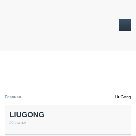
ТОПЛИВНЫЙ КРИЗИС
НОВОСТИ
CTT EXPO 2026
CTT EXPO 2025
КАК ПРОДЛИТЬ ЖИЗНЬ СПЕЦТЕХНИКЕ?
Главная
LiuGong
АНАЛИТИКА
ОБЗОР РЫНКА
LIUGONG
ТЕХНИКА КРУПНЫМ ПЛАНОМ
ИСПЫТАТЕЛИ
50
статей
ТЕХНОЛОГИИ
ДОРОЖНАЯ ИНДУСТРИЯ