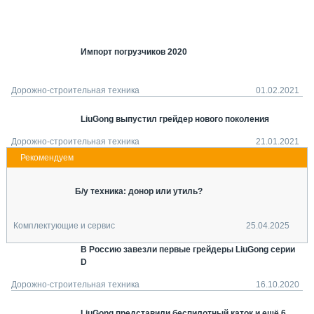
СЕРВИСМЕНЫ
СПЕЦПРОЕКТЫ
МЕРОПРИЯТИЯ
Импорт погрузчиков 2020
СТАТЬИ ПО КАТЕГОРИЯМ ТЕХНИКИ
О ПРОЕКТЕ
Дорожно-строительная техника
01.02.2021
LiuGong выпустил грейдер нового поколения
Дорожно-строительная техника
21.01.2021
Б/у техника: донор или утиль?
Комплектующие и сервис
25.04.2025
В Россию завезли первые грейдеры LiuGong серии
D
Дорожно-строительная техника
16.10.2020
LiuGong представили беспилотный каток и ещё 6