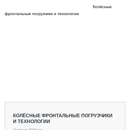
СЕРВИСМЕНЫ
Колёсные
фронтальные погрузчики и технологии
СПЕЦПРОЕКТЫ
МЕРОПРИЯТИЯ
СТАТЬИ ПО КАТЕГОРИЯМ ТЕХНИКИ
О ПРОЕКТЕ
КОЛЁСНЫЕ ФРОНТАЛЬНЫЕ ПОГРУЗЧИКИ
И ТЕХНОЛОГИИ
19 февраля 2020
Рынок