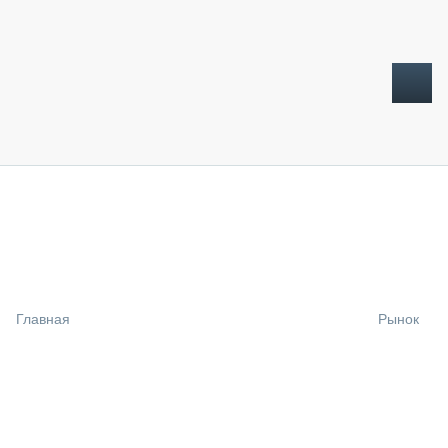
ТОПЛИВНЫЙ КРИЗИС
НОВОСТИ
CTT EXPO 2026
CTT EXPO 2025
КАК ПРОДЛИТЬ ЖИЗНЬ СПЕЦТЕХНИКЕ?
Главная
Рынок
АНАЛИТИКА
ОБЗОР РЫНКА
ТЕХНИКА КРУПНЫМ ПЛАНОМ
ИСПЫТАТЕЛИ
ТЕХНОЛОГИИ
ДОРОЖНАЯ ИНДУСТРИЯ