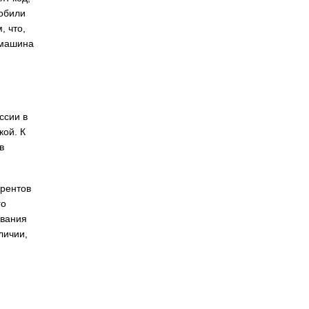
мобили
, что,
 машина
ссии в
кой. К
в
урентов
го
ования
личии,