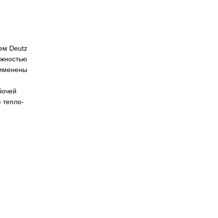
ем Deutz
ожностью
рименены
бочей
 тепло-