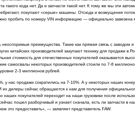
а такого кода нет. Да и запчасти такой нет. К тому же мы эти авто
небрегают, покупают «серые» машины. Отсюда и возмущения потом
можно пробить по номеру VIN информацию — официально завезена
ть неоспоримые преимущества. Такие как прямая связь с заводом и
угих китайских производителей закупают технику для продажи в Ро
ельная стоимость для отечественных покупателей оказывается высо
йские самосвалы некоторых производителей стоили по 7-8 миллионо
 уровне 2-3 миллионов рублей.
0%, у нас продажи сократились на 7-10%. А у некоторых наших конк
 И их дилеры сейчас обращаются к нам для получения официально
во наших покупателей переходит на наши грузовики после использ
сейчас пошел разборчивый и узнает сначала, есть ли запчасти в на
жем это предоставить», — заявляет представитель FAW.