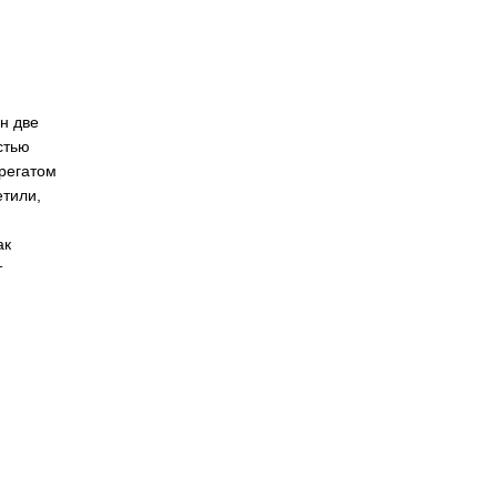
н две
стью
грегатом
етили,
ак
т