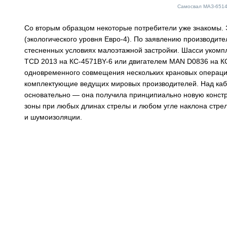
Самосвал МАЗ-651
Со вторым образцом некоторые потребители уже знакомы. 
(экологического уровня Евро-4). По заявлению производите
стесненных условиях малоэтажной застройки. Шасси укомп
TCD 2013 на КС-4571BY-6 или двигателем MAN D0836 на КС
одновременного совмещения нескольких крановых операци
комплектующие ведущих мировых производителей. Над каб
основательно — она получила принципиально новую констр
зоны при любых длинах стрелы и любом угле наклона стр
и шумоизоляции.