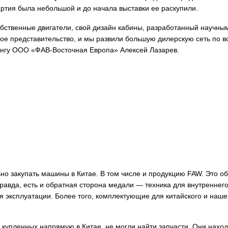
ртия была небольшой и до начала выставки ее раскупили.
собственные двигатели, свой дизайн кабины, разработанный научны
ное представительство, и мы развили большую дилерскую сеть по в
ингу ООО «ФАВ-Восточная Европа» Алексей Лазарев.
но закупать машины в Китае. В том числе и продукцию FAW. Это о
равда, есть и обратная сторона медали — техника для внутреннег
я эксплуатации. Более того, комплектующие для китайского и наше
 купленных напрямую в Китае, не могли найти запчасти. Они наход