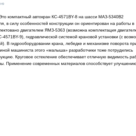
4H9
Это компактный автокран КС-4571BY-8 на шасси МАЗ-5340В2
ля, в силу особенностей конструкции он ориентирован на работы в
лектовано двигателем ЯМЗ-5363 (возможна комплектация двигател
-4571BY-9), гидравлической системой крановой установки (с возм
й). В гидрооборудовании крана, лебедке и механизме поворота п
иной машиниста этого «малыша» разработчики тоже потрудились
укцию. Круговое остекление обеспечивает отличную видимость ра
елы. Применение современных материалов способствует улучшению