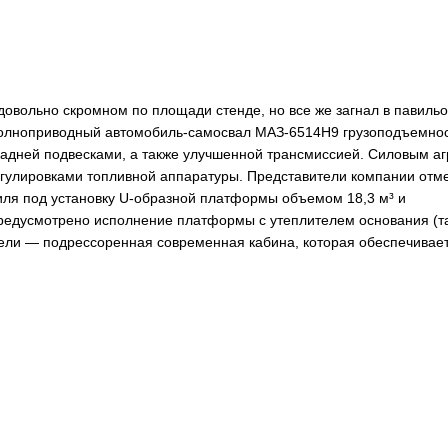
довольно скромном по площади стенде, но все же загнал в павильо
 полноприводный автомобиль-самосвал МАЗ-6514H9 грузоподъемно
задней подвесками, а также улучшенной трансмиссией. Силовым а
егулировками топливной аппаратуры. Представители компании отм
иля под установку U-образной платформы объемом 18,3 м³ и
редусмотрено исполнение платформы с утеплителем основания (т
ли — подрессоренная современная кабина, которая обеспечивае