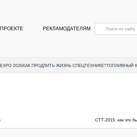
 ПРОЕКТЕ
РЕКЛАМОДАТЕЛЯМ
 EXPO 2026
КАК ПРОДЛИТЬ ЖИЗНЬ СПЕЦТЕХНИКЕ?
ТОПЛИВНЫЙ 
СПЕЦПРОЕКТЫ
СТАТЬ
EXPO CTT 2024
ДОРОЖ
EXPO CTT 2023
ГРУЗО
EXPO CTT 2022
КОММЕ
к
СТТ-2015: как это б
КОМТРАНС 2021
ПОДЪЁ
МЕРОПРИЯТИЯ
ПРИЦЕ