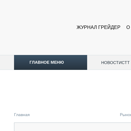
ЖУРНАЛ ГРЕЙДЕР
О
ГЛАВНОЕ МЕНЮ
НОВОСТИ
CTT
ТОПЛИВНЫЙ КРИЗИС
НОВОСТИ
CTT EXPO 2026
CTT EXPO 2025
КАК ПРОДЛИТЬ ЖИЗНЬ СПЕЦТЕХНИКЕ?
Главная
Рыно
АНАЛИТИКА
ОБЗОР РЫНКА