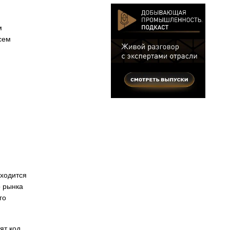
м
сем
бходится
о рынка
го
ят код,