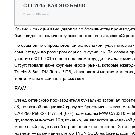
СПЕЦТЕХНИКА И ТРАНСПОРТ
СТТ-2015: КАК ЭТО БЫЛО
ГРУЗОПЕРЕВОЗКИ
22 июля 2015
Рынок
ФИНАНСЫ, ЛИЗИНГ, СТРАХОВАНИЕ
ТЕХНИКА КРУПНЫМ ПЛАНОМ
Кризис и санкции явно ударили по большинству производите
ИСПЫТАТЕЛИ
было видно по количеству экспонентов на выставке «Строит
ТЕХНОЛОГИИ
По сравнению с прошлогодней экспозицией, участников из 
ДОРОЖНАЯ ИНДУСТРИЯ
СЕРВИСМЕНЫ
сами стенды по размерам серьезно сузились. По словам пр
участие в СТТ-2015 еще в прошлом году, до начала кризиса
Отсутствовали даже крупные игроки рынка, которые ежего
Trucks & Bus, RM-Terex, ЧТЗ, «Ивановской марки» и многих 
только мы вам сейчас и расскажем.
FAW
Стенд китайского производителя буквально встречал посети
J6, но разной расцветкой сразу же бросались в глаза. Ав
CA 4250 P66K24T1A1E4 (6х4), самосвалы FAW CA 3310 P66K
грузоподъемностью 16 т, конечно, не являются диковинкой 
модельный ряд в нашей стране появится не скоро. Хотя в 
новинки — кран-манипулятор TYUN SQ10 на базе шасси FA