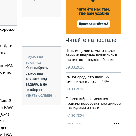
НАЛЬНАЯ ТЕХНИКА
ЖИРСКИЙ ТРАНСПОРТ
ОЗТЕХНИКА
КА СПЕЦИАЛЬНОГО НАЗНАЧЕНИЯ
 хорошо
РНАЯ ТЕХНИКА
Читайте на портале
ТИКА И СКЛАД
. Да и
Пять моделей коммерческой
ить
АТИЗАЦИЯ И ТЕХНОЛОГИИ
техники впервые появились в
Грузовая
статистике продаж в России
ЕКТУЮЩИЕ И СЕРВИС
техника
ыло MAN
09.08.2026
Как выбрать
х и не
самосвал:
Рынок среднетоннажных
техника под
грузовиков вырос на 14%
задачу, а не
08.08.2026
наоборот
Узнать больше →
С 1 сентября изменятся
абиной
правила перевозки пассажиров
ач FAW
автобусами и такси
(6х4)
07.08.2026
овый
РЕКЛАМА
 две
ия FAW