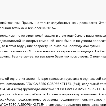
ОБЗОР ПРОШЕДШИХ МЕРОПРИЯТИЙ
КОММУ
БЛИЖАЙШИЕ МЕРОПРИЯТИЯ
ПАССА
СЕЛЬХ
ТЕХНИ
лей техники. Причем, не только зарубежных, но и российских. Это
КАРЬЕ
ельная техника и технологии-2015».
ЛОГИС
числа именно изготовителей машин в этом году было в разы меньше
едставителей некоторых компаний, если бы они не успели проплат
АВТОМ
, то в этом году у них попросту не было бы необходимой суммы.
КОМПЛ
дно выставляли на СТТ свои новинки на огромных площадях. Не б
других. Тем не менее, на выставке было что посмотреть. О новинка
телей одного из залов. Четыре красивых грузовика с одинаковой к
тобетоносмеситель FAW CA 5250 GJBP66K2T1E4 (6х4), седельный тяг
24T4E4 (8х4) грузоподъемностью 19 т и FAW CA 3250 P66K2T1E4 
для российского потребителя. Но они по-прежнему актуальны. А н
российском представительстве завода предприняли попытку завезти
W CA 5250-A JSQP64K1T1E4 и самосвал городского предназначен