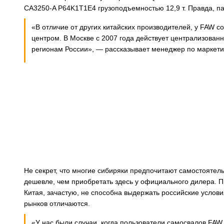
CA3250-A P64K1T1E4 грузоподъемностью 12,9 т. Правда, па
«В отличие от других китайских производителей, у FAW 
центром. В Москве с 2007 года действует централизован
регионам России», — рассказывает менеджер по маркет
Не секрет, что многие сибиряки предпочитают самостоятель
дешевле, чем приобретать здесь у официального дилера. П
Китая, зачастую, не способна выдержать российские услови
рынков отличаются.
«У нас были случаи, когда пользователи самосвалов FAW,