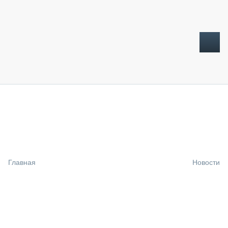
ТОПЛИВНЫЙ КРИЗИС
НОВОСТИ
CTT EXPO 2026
CTT EXPO 2025
КАК ПРОДЛИТЬ ЖИЗНЬ СПЕЦТЕХНИКЕ?
Главная
Новости
АНАЛИТИКА
ОБЗОР РЫНКА
ТЕХНИКА КРУПНЫМ ПЛАНОМ
ИСПЫТАТЕЛИ
ТЕХНОЛОГИИ
ДОРОЖНАЯ ИНДУСТРИЯ