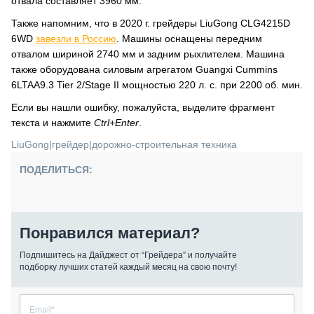
отвала составляет 3960 мм.
Также напомним, что в 2020 г. грейдеры LiuGong CLG4215D
6WD
завезли в Россию
. Машины оснащены передним
отвалом шириной 2740 мм и задним рыхлителем. Машина
также оборудована силовым агрегатом Guangxi Cummins
6LTAA9.3 Tier 2/Stage II мощностью 220 л. с. при 2200 об. мин.
Если вы нашли ошибку, пожалуйста, выделите фрагмент
текста и нажмите
Ctrl+Enter
.
LiuGong
|
грейдер
|
дорожно-строительная техника
ПОДЕЛИТЬСЯ:
Понравился материал?
Подпишитесь на Дайджест от “Грейдера” и получайте
подборку лучших статей каждый месяц на свою почту!