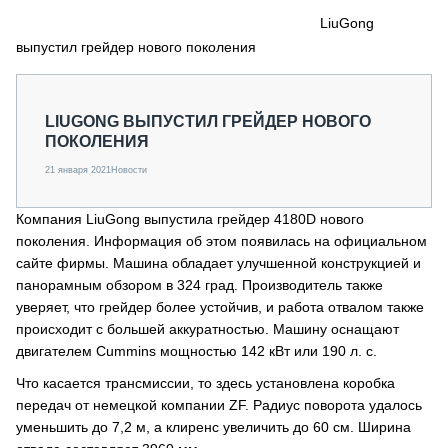
СЕРВИСМЕНЫ
LiuGong
выпустил грейдер нового поколения
СПЕЦПРОЕКТЫ
МЕРОПРИЯТИЯ
СТАТЬИ ПО КАТЕГОРИЯМ ТЕХНИКИ
LIUGONG ВЫПУСТИЛ ГРЕЙДЕР НОВОГО
О ПРОЕКТЕ
ПОКОЛЕНИЯ
21 января 2021
Новости
Компания LiuGong выпустила грейдер 4180D нового
поколения. Информация об этом появилась на официальном
сайте фирмы. Машина обладает улучшенной конструкцией и
панорамным обзором в 324 град. Производитель также
уверяет, что грейдер более устойчив, и работа отвалом также
происходит с большей аккуратностью. Машину оснащают
двигателем Cummins мощностью 142 кВт или 190 л. с.
Что касается трансмиссии, то здесь установлена коробка
передач от немецкой компании ZF. Радиус поворота удалось
уменьшить до 7,2 м, а клиренс увеличить до 60 см. Ширина