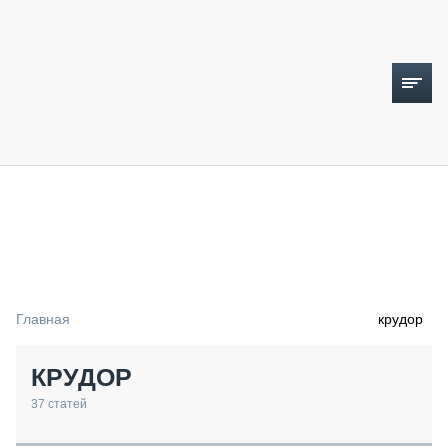
ТОПЛИВНЫЙ КРИЗИС
НОВОСТИ
CTT EXPO 2026
CTT EXPO 2025
КАК ПРОДЛИТЬ ЖИЗНЬ СПЕЦТЕХНИКЕ?
Главная
крудор
АНАЛИТИКА
ОБЗОР РЫНКА
КРУДОР
ТЕХНИКА КРУПНЫМ ПЛАНОМ
ИСПЫТАТЕЛИ
37
статей
ТЕХНОЛОГИИ
ДОРОЖНАЯ ИНДУСТРИЯ