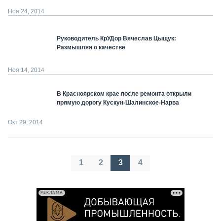
Ноя 24, 2014
Руководитель КрУДор Вячеслав Цыщук:
Размышляя о качестве
Ноя 14, 2014
В Красноярском крае после ремонта открыли
прямую дорогу Кускун-Шалинское-Нарва
Окт 29, 2014
Пагинация
1
2
3
4
записей
РЕКЛАМА