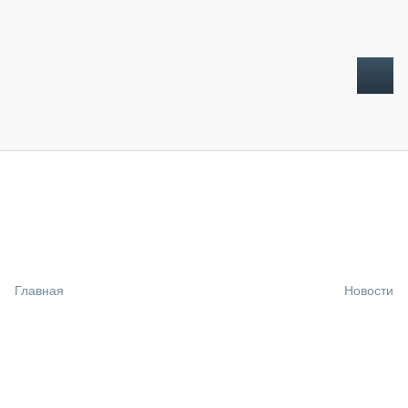
ТОПЛИВНЫЙ КРИЗИС
НОВОСТИ
CTT EXPO 2026
CTT EXPO 2025
КАК ПРОДЛИТЬ ЖИЗНЬ СПЕЦТЕХНИКЕ?
Главная
Новости
АНАЛИТИКА
ОБЗОР РЫНКА
ТЕХНИКА КРУПНЫМ ПЛАНОМ
ИСПЫТАТЕЛИ
ТЕХНОЛОГИИ
ДОРОЖНАЯ ИНДУСТРИЯ