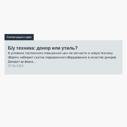
Комплектующие и сервис
Б/у техника: донор или утиль?
В условиях постоянного повышения цен на запчасти и новую технику
обороты набирает скупка подержанного оборудования в качестве доноров.
Доходит до фарса,...
25.04.2025