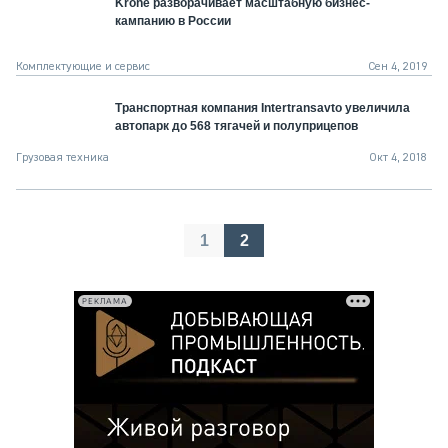
Krone разворачивает масштабную бизнес-
кампанию в России
Комплектующие и сервис
Сен 4, 2019
Транспортная компания Intertransavto увеличила
автопарк до 568 тягачей и полуприцепов
Грузовая техника
Окт 4, 2018
Пагинация
1
2
записей
РЕКЛАМА