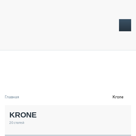
ТОПЛИВНЫЙ КРИЗИС
НОВОСТИ
CTT EXPO 2026
CTT EXPO 2025
КАК ПРОДЛИТЬ ЖИЗНЬ СПЕЦТЕХНИКЕ?
Главная
Krone
АНАЛИТИКА
ОБЗОР РЫНКА
KRONE
ТЕХНИКА КРУПНЫМ ПЛАНОМ
ИСПЫТАТЕЛИ
20
статей
ТЕХНОЛОГИИ
ДОРОЖНАЯ ИНДУСТРИЯ