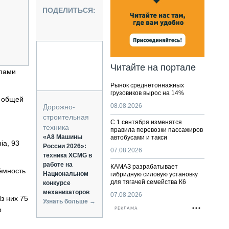
НАЛЬНАЯ ТЕХНИКА
ПОДЕЛИТЬСЯ:
ЖИРСКИЙ ТРАНСПОРТ
ОЗТЕХНИКА
КА СПЕЦИАЛЬНОГО НАЗНАЧЕНИЯ
РНАЯ ТЕХНИКА
Читайте на портале
епами
ТИКА И СКЛАД
Рынок среднетоннажных
АТИЗАЦИЯ И ТЕХНОЛОГИИ
грузовиков вырос на 14%
В общей
ЕКТУЮЩИЕ И СЕРВИС
08.08.2026
Дорожно-
строительная
С 1 сентября изменятся
техника
правила перевозки пассажиров
«А8 Машины
автобусами и такси
ia, 93
России 2026»:
07.08.2026
техника XCMG в
работе на
КАМАЗ разрабатывает
ёмность
Национальном
гибридную силовую установку
для тягачей семейства К6
конкурсе
механизаторов
07.08.2026
з них 75
Узнать больше →
о
РЕКЛАМА