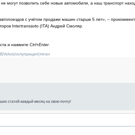
е могут позволить себе новые автомобили, а наш транспорт нахо
 автопоездов с учётом продажи машин старше 5 лет», – прокоммен
оров Intertransavto (ITA) Андрей Смоляр.
кста и нажмите
Ctrl+Enter
.
l
|
Volvo
|
полуприцеп
|
тягач
ших статей каждый месяц на свою почту!