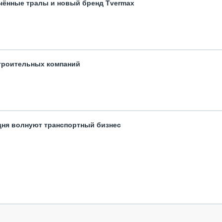
чённые тралы и новый бренд Tvermax
троительных компаний
одня волнуют транспортный бизнес