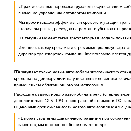
«Практически все перевозки грузов мы осуществляем со
внимание управлению автопарком компании.
Мы просчитываем эффективный срок эксплуатации трансп
вторичном рынке, расходов на ремонт и убытков от прост
На текущий момент такая трёхфакторная модель показыва
Именно к такому сроку мы и стремимся, реализуя страте
директор транспортной компании Intertransavto Александ
ITA закупает только новые автомобили экологического ста
средства по договору лизинга у поставщиков техники, сей
применением облигационного заимствования.
Расходы на запуск нового автомобиля в рейс (специальное
дополнительно 12,5–19% от контрактной стоимости ТС (зав
Оценочный срок окупаемости нового автомобиля MAN с учёто
«Выбрав стратегию динамичного развития при сохранении
клиентов, мы постоянно обновляем автопарк.