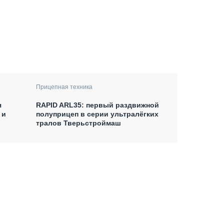
Прицепная техника
я
RAPID ARL35: первый раздвижной
 и
полуприцеп в серии ультралёгких
тралов Тверьстроймаш