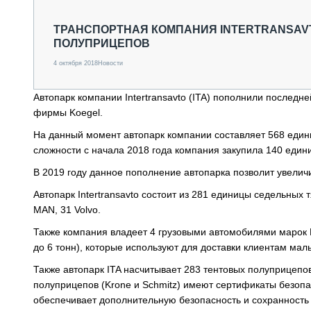
СПЕЦТЕХНИКА И ТРАНСПОРТ
ГРУЗОПЕРЕВОЗКИ
ТРАНСПОРТНАЯ КОМПАНИЯ INTERTRANSAVT
ПОЛУПРИЦЕПОВ
ФИНАНСЫ, ЛИЗИНГ, СТРАХОВАНИЕ
ТЕХНИКА КРУПНЫМ ПЛАНОМ
4 октября 2018
Новости
ИСПЫТАТЕЛИ
ТЕХНОЛОГИИ
Автопарк компании Intertransavto (ITA) пополнили последн
ДОРОЖНАЯ ИНДУСТРИЯ
фирмы Koegel.
СЕРВИСМЕНЫ
На данный момент автопарк компании составляет 568 единиц
сложности с начала 2018 года компания закупила 140 едини
В 2019 году данное пополнение автопарка позволит увелич
Автопарк Intertransavto состоит из 281 единицы седельных
MAN, 31 Volvo.
Также компания владеет 4 грузовыми автомобилями марок 
до 6 тонн), которые используют для доставки клиентам малы
Также автопарк ITA насчитывает 283 тентовых полуприцепов 
полуприцепов (Krone и Schmitz) имеют сертификаты безопа
обеспечивает дополнительную безопасность и сохранность г