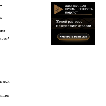
ое
на
лет.
нсовый
ства).
 наших