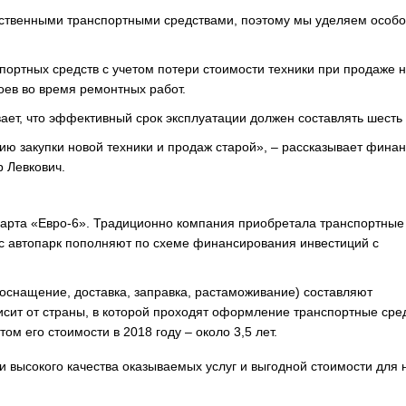
бственными транспортными средствами, поэтому мы уделяем особ
ортных средств с учетом потери стоимости техники при продаже 
оев во время ремонтных работ.
ет, что эффективный срок эксплуатации должен составлять шесть 
гию закупки новой техники и продаж старой», – рассказывает фина
р Левкович.
ндарта «Евро-6». Традиционно компания приобретала транспортные
час автопарк пополняют по схеме финансирования инвестиций с
 оснащение, доставка, заправка, растаможивание) составляют
исит от страны, в которой проходят оформление транспортные сред
м его стоимости в 2018 году – около 3,5 лет.
 высокого качества оказываемых услуг и выгодной стоимости для