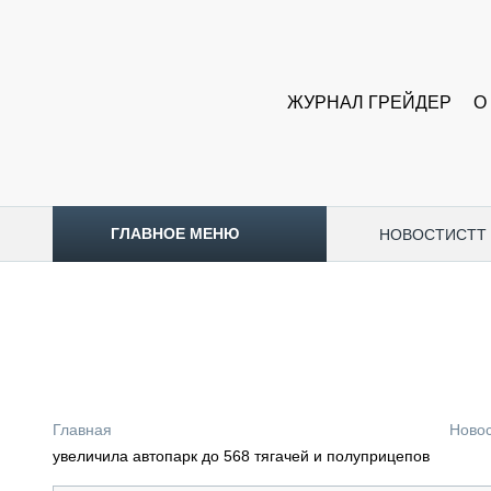
ЖУРНАЛ ГРЕЙДЕР
О
ГЛАВНОЕ МЕНЮ
НОВОСТИ
CTT
ТОПЛИВНЫЙ КРИЗИС
НОВОСТИ
CTT EXPO 2026
CTT EXPO 2025
КАК ПРОДЛИТЬ ЖИЗНЬ СПЕЦТЕХНИКЕ?
Главная
Ново
АНАЛИТИКА
увеличила автопарк до 568 тягачей и полуприцепов
ОБЗОР РЫНКА