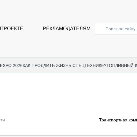
 ПРОЕКТЕ
РЕКЛАМОДАТЕЛЯМ
 EXPO 2026
КАК ПРОДЛИТЬ ЖИЗНЬ СПЕЦТЕХНИКЕ?
ТОПЛИВНЫЙ 
СПЕЦПРОЕКТЫ
СТАТЬ
EXPO CTT 2024
ДОРОЖ
EXPO CTT 2023
ГРУЗО
EXPO CTT 2022
КОММЕ
сти
Транспортная комп
КОМТРАНС 2021
ПОДЪЁ
МЕРОПРИЯТИЯ
ПРИЦЕ