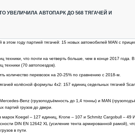
ОБЗОР ПРОШЕДШИХ МЕРОПРИЯТИЙ
КОММУ
БЛИЖАЙШИЕ МЕРОПРИЯТИЯ
ПАССА
O УВЕЛИЧИЛА АВТОПАРК ДО 568 ТЯГАЧЕЙ И
СЕЛЬХ
ТЕХНИ
КАРЬЕ
ей в этом году партией тягачей: 15 новых автомобилей MAN с приц
ЛОГИС
АВТОМ
 техники, что почти на четверть больше, чем в конце 2017 года. 
КОМПЛ
ц техники (70 автопоездов).
ить количество перевозок на 20-25% по сравнению с 2018-м.
 тягачей колёсной формулы 4х2: 157 единиц седельных тягачей Scan
Mercedes-Benz (грузоподъёмность до 1,4 тонны) и MAN (грузоподъ
х партий грузов до двери.
марок Koegel – 127 единиц, Krone – 107 и Schmitz Cargobull – 49 И
сности DIN EN 12642 XL (усиление тента армированной рамой), чт
рузов в пути.