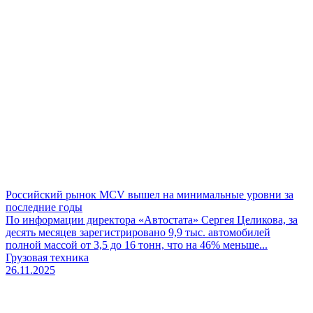
Российский рынок MCV вышел на минимальные уровни за
последние годы
По информации директора «Автостата» Сергея Целикова, за
десять месяцев зарегистрировано 9,9 тыс. автомобилей
полной массой от 3,5 до 16 тонн, что на 46% меньше...
Грузовая техника
26.11.2025