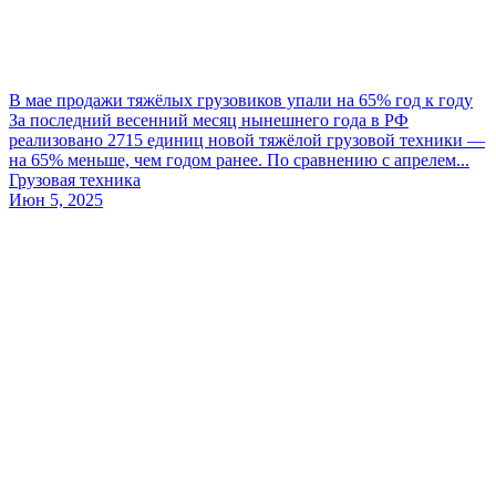
В мае продажи тяжёлых грузовиков упали на 65% год к году
За последний весенний месяц нынешнего года в РФ
реализовано 2715 единиц новой тяжёлой грузовой техники —
на 65% меньше, чем годом ранее. По сравнению с апрелем...
Грузовая техника
Июн 5, 2025