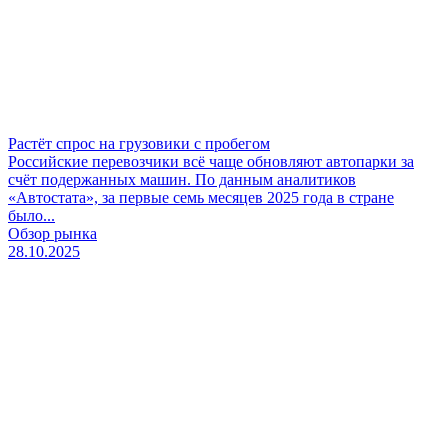
Растёт спрос на грузовики с пробегом
Российские перевозчики всё чаще обновляют автопарки за
счёт подержанных машин. По данным аналитиков
«Автостата», за первые семь месяцев 2025 года в стране
было...
Обзор рынка
28.10.2025