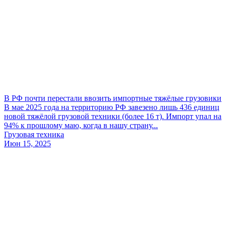
В РФ почти перестали ввозить импортные тяжёлые грузовики
В мае 2025 года на территорию РФ завезено лишь 436 единиц
новой тяжёлой грузовой техники (более 16 т). Импорт упал на
94% к прошлому маю, когда в нашу страну...
Грузовая техника
Июн 15, 2025