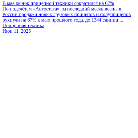
В мае рынок прицепной техники сократился на 67%
По подсчётам «Автостата», за последний месяц весны в
России продажи новых грузовых прицепов и полуприцепов
рухнули на 67% к маю прошлого года, до 1344 единиц....
Прицепная техника
Июн 11, 2025