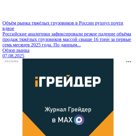
Объём рынка тяжёлых грузовиков в России рухнул почти
вдвое
Российские аналитики зафиксировали резкое падение объёма
продаж тяжёлых грузовиков массой свыше 16 тонн за первые
семь месяцев 2025 года. По данным...
Обзор рынка
07.08.2025
РЕКЛАМА