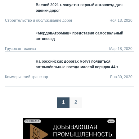
Весной 2021 г. запустят первый автопоезд для
оценки дорог
Строительство и обслуживание дорог
Ноя 13, 2020
«МордовАгроМаш» представил самосвальный
автопоезд
Грузовая техника
Мар 18, 2020
На российских дорогах могут появиться
автомобильные поезда массой порядка 44 т
Коммерческий транспорт
Янв 30, 2020
Пагинация
1
2
записей
РЕКЛАМА