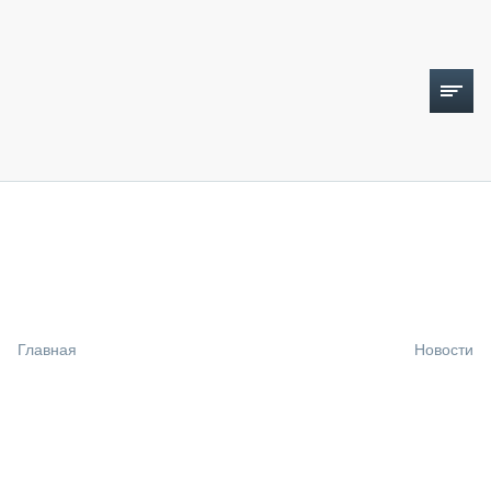
ТОПЛИВНЫЙ КРИЗИС
НОВОСТИ
CTT EXPO 2026
CTT EXPO 2025
КАК ПРОДЛИТЬ ЖИЗНЬ СПЕЦТЕХНИКЕ?
Главная
Новости
АНАЛИТИКА
ОБЗОР РЫНКА
ТЕХНИКА КРУПНЫМ ПЛАНОМ
ИСПЫТАТЕЛИ
ТЕХНОЛОГИИ
ДОРОЖНАЯ ИНДУСТРИЯ