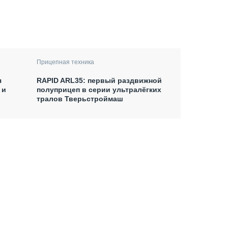
Прицепная техника
я
RAPID ARL35: первый раздвижной
 и
полуприцеп в серии ультралёгких
тралов Тверьстроймаш