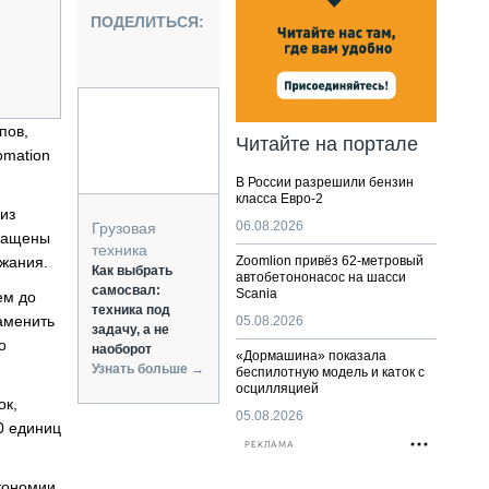
НАЛЬНАЯ ТЕХНИКА
ПОДЕЛИТЬСЯ:
ЖИРСКИЙ ТРАНСПОРТ
ОЗТЕХНИКА
КА СПЕЦИАЛЬНОГО НАЗНАЧЕНИЯ
РНАЯ ТЕХНИКА
пов,
Читайте на портале
omation
ТИКА И СКЛАД
В России разрешили бензин
АТИЗАЦИЯ И ТЕХНОЛОГИИ
класса Евро-2
из
ЕКТУЮЩИЕ И СЕРВИС
06.08.2026
Грузовая
снащены
техника
ржания.
Zoomlion привёз 62-метровый
Как выбрать
автобетононасос на шасси
самосвал:
Scania
ем до
техника под
аменить
05.08.2026
задачу, а не
о
наоборот
«Дормашина» показала
Узнать больше →
беспилотную модель и каток с
осцилляцией
ок,
05.08.2026
0 единиц
РЕКЛАМА
тономии,