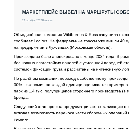
СПЕЦТЕХНИКА И ТРАНСПОРТ
ГРУЗОПЕРЕВОЗКИ
МАРКЕТПЛЕЙС ВЫВЕЛ НА МАРШРУТЫ СОБ
ФИНАНСЫ, ЛИЗИНГ, СТРАХОВАНИЕ
27 октября 2025
Новости
ТЕХНИКА КРУПНЫМ ПЛАНОМ
ИСПЫТАТЕЛИ
Объединённая компания Wildberries & Russ запустила в э
ТЕХНОЛОГИИ
сообщает Logirus. На федеральные трассы уже вышли 40 е
ДОРОЖНАЯ ИНДУСТРИЯ
на предприятии в Луховицах (Московская область).
СЕРВИСМЕНЫ
Производство было анонсировано в конце 2024 года. В рамк
бесшовных влагостойких панелей с усиленной передней с
системой фиксации груза и рассчитаны на интенсивную лог
По расчётам компании, переход к собственному производств
30% – экономия на каждой единице оценивается примерно в
парк из 1,4 тыс. полуприцепов стороннего производства (в 
бренда.
Следующий этап проекта предусматривает локализацию про
включая возможность переноса части сборочных операций в
техники.
Развитие собственного прицепостроения может стать для 