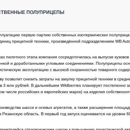
ОБЗОР ПРОШЕДШИХ МЕРОПРИЯТИЙ
КОММУ
БЛИЖАЙШИЕ МЕРОПРИЯТИЯ
ПАССА
СТВЕННЫЕ ПОЛУПРИЦЕПЫ
СЕЛЬХ
ТЕХНИ
КАРЬЕ
ксплуатацию первую партию собственных изотермических полуприце
диниц прицепной техники, произведённой подразделением WB Aut
ЛОГИС
АВТОМ
ах пилотного этапа компания сосредоточилась на выпуске кузовов 
КОМПЛ
тенкой и доработанными угловыми соединениями. Полуприцепы о
истическую эксплуатацию с высокой сохранностью товарного соде
у позволит снизить затраты на закупку прицепной техники в средн
 3 млн рублей. В дальнейшем Wildberries планирует постепенно з
том числе российских и европейских марок) на изделия собственног
изводства шасси и осевых агрегатов, а также расширение площад
 Рязанскую область. В первый год запуск оценивается на уровне 6
маркетплейса стратегическим шагом к повышению логистической ав