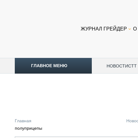
ЖУРНАЛ ГРЕЙДЕР
О
ГЛАВНОЕ МЕНЮ
НОВОСТИ
CTT
ТОПЛИВНЫЙ КРИЗИС
НОВОСТИ
CTT EXPO 2026
CTT EXPO 2025
КАК ПРОДЛИТЬ ЖИЗНЬ СПЕЦТЕХНИКЕ?
Главная
Ново
АНАЛИТИКА
полуприцепы
ОБЗОР РЫНКА