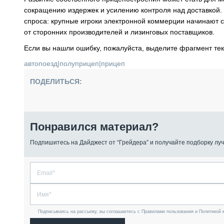
сокращению издержек и усилению контроля над доставкой.
спроса: крупные игроки электронной коммерции начинают 
от сторонних производителей и лизинговых поставщиков.
Если вы нашли ошибку, пожалуйста, выделите фрагмент те
автопоезд
|
полуприцеп
|
прицеп
ПОДЕЛИТЬСЯ:
Понравился материал?
Подпишитесь на Дайджест от “Грейдера” и получайте подборку луч
Подписываясь на рассылку, вы соглашаетесь с Правилами пользования и Политикой 