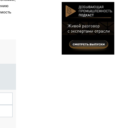
лению
имость