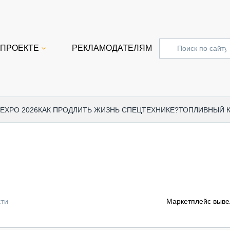
 ПРОЕКТЕ
РЕКЛАМОДАТЕЛЯМ
 EXPO 2026
КАК ПРОДЛИТЬ ЖИЗНЬ СПЕЦТЕХНИКЕ?
ТОПЛИВНЫЙ 
СПЕЦПРОЕКТЫ
СТАТЬ
EXPO CTT 2024
ДОРОЖ
EXPO CTT 2023
ГРУЗО
EXPO CTT 2022
КОММЕ
сти
Маркетплейс выве
КОМТРАНС 2021
ПОДЪЁ
МЕРОПРИЯТИЯ
ПРИЦЕ