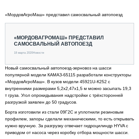
СЕРВИСМЕНЫ
«МордовАгроМаш» представил самосвальный автопоезд
СПЕЦПРОЕКТЫ
МЕРОПРИЯТИЯ
СТАТЬИ ПО КАТЕГОРИЯМ ТЕХНИКИ
«МОРДОВАГРОМАШ» ПРЕДСТАВИЛ
О ПРОЕКТЕ
САМОСВАЛЬНЫЙ АВТОПОЕЗД
18 марта 2020
Новости
Новый самосвальный автопоезд-зерновоз на шасси
популярной модели КАМАЗ-65115 разработали конструкторы
«МордовАгроМаш». В кузов модели 45921U-К252 с
внутренними размерами 5,2х2,47х1,5 м можно засыпать 19,3
т груза. Угол опрокидывания надстройки с трёхсторонней
разгрузкой заявлен до 50 градусов.
Борта изготовили из стали 09Г2С и уплотнили резиновым
профилем, запоры сделали механическими, то есть открывать
нужно вручную. За разгрузку отвечает гидроцилиндр HYVA с
приводом от насоса через коробку отбора мощности шасси.