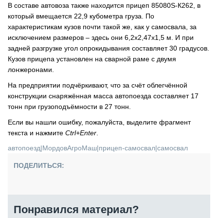
В составе автовоза также находится прицеп 85080S-К262, в
который вмещается 22,9 кубометра груза. По
характеристикам кузов почти такой же, как у самосвала, за
исключением размеров – здесь они 6,2х2,47х1,5 м. И при
задней разгрузке угол опрокидывания составляет 30 градусов.
Кузов прицепа установлен на сварной раме с двумя
лонжеронами.
На предприятии подчёркивают, что за счёт облегчённой
конструкции снаряжённая масса автопоезда составляет 17
тонн при грузоподъёмности в 27 тонн.
Если вы нашли ошибку, пожалуйста, выделите фрагмент
текста и нажмите
Ctrl+Enter
.
автопоезд
|
МордовАгроМаш
|
прицеп-самосвал
|
самосвал
ПОДЕЛИТЬСЯ:
Понравился материал?