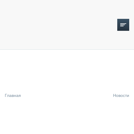
ТОПЛИВНЫЙ КРИЗИС
НОВОСТИ
CTT EXPO 2026
CTT EXPO 2025
КАК ПРОДЛИТЬ ЖИЗНЬ СПЕЦТЕХНИКЕ?
Главная
Новости
АНАЛИТИКА
ОБЗОР РЫНКА
ТЕХНИКА КРУПНЫМ ПЛАНОМ
ИСПЫТАТЕЛИ
ТЕХНОЛОГИИ
ДОРОЖНАЯ ИНДУСТРИЯ