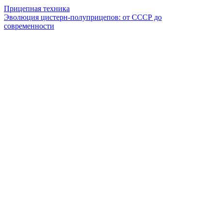
Прицепная техника
Эволюция цистерн-полуприцепов: от СССР до
современности