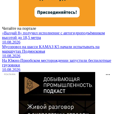
Читайте на портале
«Валдай 8» получил исполнение с автогидроподъёмником
высотой до 18,5 метра
10.08.2026
Мусоровоз на шасси КАМАЗ К5 начали испытывать на
маршрутах Подмосковья
10.08.2026
На Южно-Приобском месторождении запустили беспилотные
грузовики
10.08.2026
РЕКЛАМА