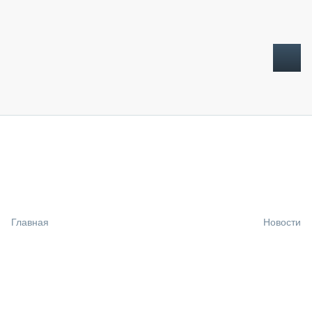
ТОПЛИВНЫЙ КРИЗИС
НОВОСТИ
CTT EXPO 2026
CTT EXPO 2025
КАК ПРОДЛИТЬ ЖИЗНЬ СПЕЦТЕХНИКЕ?
Главная
Новости
АНАЛИТИКА
ОБЗОР РЫНКА
ТЕХНИКА КРУПНЫМ ПЛАНОМ
ИСПЫТАТЕЛИ
ТЕХНОЛОГИИ
ДОРОЖНАЯ ИНДУСТРИЯ