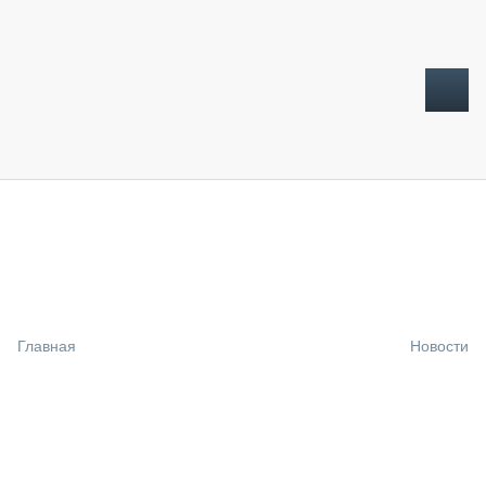
ТОПЛИВНЫЙ КРИЗИС
НОВОСТИ
CTT EXPO 2026
CTT EXPO 2025
КАК ПРОДЛИТЬ ЖИЗНЬ СПЕЦТЕХНИКЕ?
Главная
Новости
АНАЛИТИКА
ОБЗОР РЫНКА
ТЕХНИКА КРУПНЫМ ПЛАНОМ
ИСПЫТАТЕЛИ
ТЕХНОЛОГИИ
ДОРОЖНАЯ ИНДУСТРИЯ