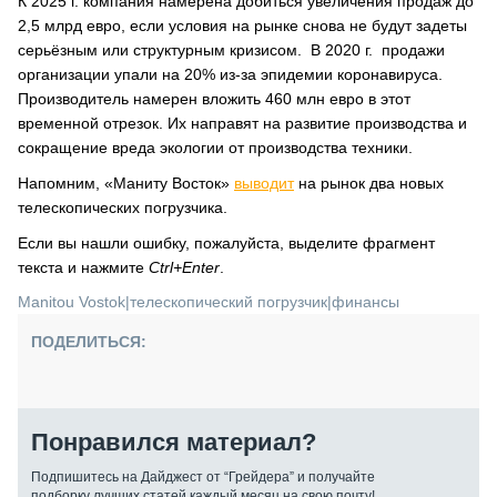
К 2025 г. компания намерена добиться увеличения продаж до
2,5 млрд евро, если условия на рынке снова не будут задеты
серьёзным или структурным кризисом. В 2020 г. продажи
организации упали на 20% из-за эпидемии коронавируса.
Производитель намерен вложить 460 млн евро в этот
временной отрезок. Их направят на развитие производства и
сокращение вреда экологии от производства техники.
Напомним, «Маниту Восток»
выводит
на рынок два новых
телескопических погрузчика.
Если вы нашли ошибку, пожалуйста, выделите фрагмент
текста и нажмите
Ctrl+Enter
.
Manitou Vostok
|
телескопический погрузчик
|
финансы
ПОДЕЛИТЬСЯ:
Понравился материал?
Подпишитесь на Дайджест от “Грейдера” и получайте
подборку лучших статей каждый месяц на свою почту!