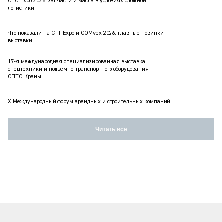
СТО Expo 2026: запчасти и масла в условиях сложной
логистики
Что показали на CTT Expo и COMvex 2026: главные новинки
выставки
17-я международная специализированная выставка
спецтехники и подъемно-транспортного оборудования
СПТО.Краны
X Международный форум арендных и строительных компаний
Читать все