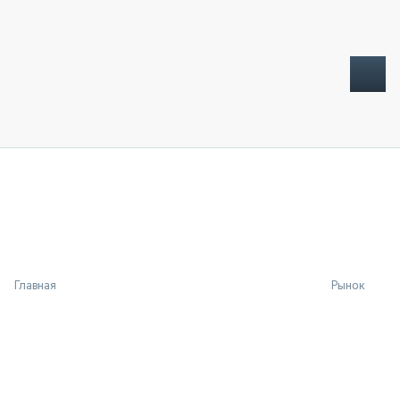
ТОПЛИВНЫЙ КРИЗИС
НОВОСТИ
CTT EXPO 2026
CTT EXPO 2025
КАК ПРОДЛИТЬ ЖИЗНЬ СПЕЦТЕХНИКЕ?
Главная
Рынок
АНАЛИТИКА
ОБЗОР РЫНКА
ТЕХНИКА КРУПНЫМ ПЛАНОМ
ИСПЫТАТЕЛИ
ТЕХНОЛОГИИ
ДОРОЖНАЯ ИНДУСТРИЯ