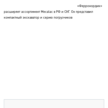
СЕРВИСМЕНЫ
«Ферронордик»
СПЕЦПРОЕКТЫ
расширяет ассортимент Mecalac в РФ и СНГ. Он представил
МЕРОПРИЯТИЯ
компактный экскаватор и серию погрузчиков
СТАТЬИ ПО КАТЕГОРИЯМ ТЕХНИКИ
О ПРОЕКТЕ