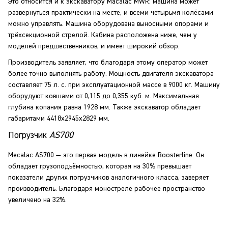
Это относится и к экскаватору Macalac MWR: машина может
развернуться практически на месте, и всеми четырьмя колёсами
можно управлять. Машина оборудована выносными опорами и
трёхсекционной стрелой. Кабина расположена ниже, чем у
моделей предшественников, и имеет широкий обзор.
Производитель заявляет, что благодаря этому оператор может
более точно выполнять работу. Мощность двигателя экскаватора
составляет 75 л. с. при эксплуатационной массе в 9000 кг. Машину
оборудуют ковшами от 0,115 до 0,355 куб. м. Максимальная
глубина копания равна 1928 мм. Также экскаватор обладает
габаритами 4418x2945x2829 мм.
Погрузчик
AS700
Mecalac AS700 — это первая модель в линейке Boosterline. Он
обладает грузоподъёмностью, которая на 30% превышает
показатели других погрузчиков аналогичного класса, заверяет
производитель. Благодаря моностреле рабочее пространство
увеличено на 32%.