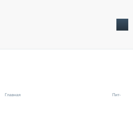
ТОПЛИВНЫЙ КРИЗИС
НОВОСТИ
CTT EXPO 2026
CTT EXPO 2025
КАК ПРОДЛИТЬ ЖИЗНЬ СПЕЦТЕХНИКЕ?
Главная
Пит-
АНАЛИТИКА
ОБЗОР РЫНКА
ТЕХНИКА КРУПНЫМ ПЛАНОМ
ИСПЫТАТЕЛИ
ТЕХНОЛОГИИ
ДОРОЖНАЯ ИНДУСТРИЯ