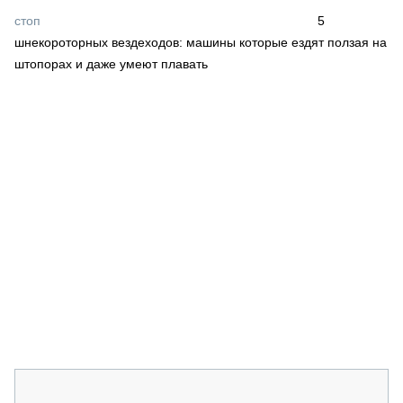
СЕРВИСМЕНЫ
стоп
5
шнекороторных вездеходов: машины которые ездят ползая на
СПЕЦПРОЕКТЫ
МЕРОПРИЯТИЯ
штопорах и даже умеют плавать
СТАТЬИ ПО КАТЕГОРИЯМ ТЕХНИКИ
О ПРОЕКТЕ