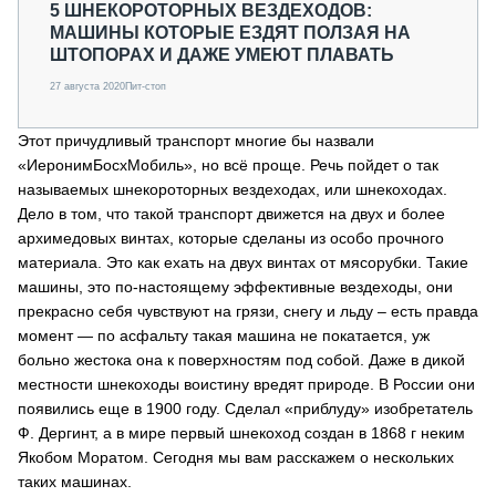
5 ШНЕКОРОТОРНЫХ ВЕЗДЕХОДОВ:
МАШИНЫ КОТОРЫЕ ЕЗДЯТ ПОЛЗАЯ НА
ШТОПОРАХ И ДАЖЕ УМЕЮТ ПЛАВАТЬ
27 августа 2020
Пит-стоп
Этот причудливый транспорт многие бы назвали
«ИеронимБосхМобиль», но всё проще. Речь пойдет о так
называемых шнекороторных вездеходах, или шнекоходах.
Дело в том, что такой транспорт движется на двух и более
архимедовых винтах, которые сделаны из особо прочного
материала. Это как ехать на двух винтах от мясорубки. Такие
машины, это по-настоящему эффективные вездеходы, они
прекрасно себя чувствуют на грязи, снегу и льду – есть правда
момент — по асфальту такая машина не покатается, уж
больно жестока она к поверхностям под собой. Даже в дикой
местности шнекоходы воистину вредят природе. В России они
появились еще в 1900 году. Сделал «приблуду» изобретатель
Ф. Дергинт, а в мире первый шнекоход создан в 1868 г неким
Якобом Моратом. Сегодня мы вам расскажем о нескольких
таких машинах.