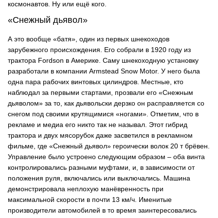
космонавтов. Ну или ещё кого.
«Снежный дьявол»
А это вообще «батя», один из первых шнекоходов
зарубежного происхождения. Его собрали в 1920 году из
трактора Fordson в Америке. Саму шнекоходную установку
разработали в компании Armstead Snow Motor. У него была
одна пара рабочих винтовых цилиндров. Местные, кто
наблюдал за первыми стартами, прозвали его «Снежным
дьяволом» за то, как дьявольски дерзко он расправляется со
снегом под своими крутящимися «ногами». Отметим, что в
рекламе и медиа его никто так не называл. Этот гибрид
трактора и двух мясорубок даже засветился в рекламном
фильме, где «Снежный дьявол» героически волок 20 т брёвен.
Управление было устроено следующим образом – оба винта
контролировались разными муфтами, и, в зависимости от
положения руля, включались или выключались. Машина
демонстрировала неплохую манёвренность при
максимальной скорости в почти 13 км/ч. Именитые
производители автомобилей в то время заинтересовались