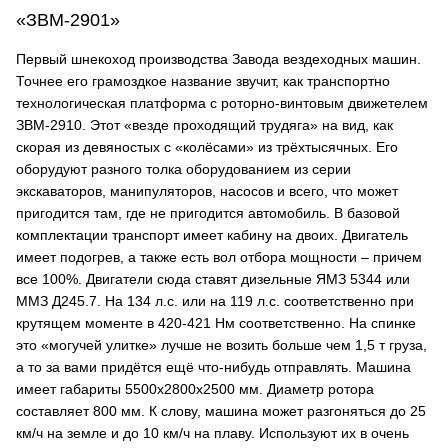
«ЗВМ-2901»
Первый шнекоход производства Завода вездеходных машин.
Точнее его грамоздкое название звучит, как транспортно
технологическая платформа с роторно-винтовым движетелем
ЗВМ-2910. Этот «везде проходящий трудяга» на вид, как
скорая из девяностых с «колёсами» из трёхтысячных. Его
оборудуют разного толка оборудованием из серии
экскаваторов, манипуляторов, насосов и всего, что может
пригодится там, где не пригодится автомобиль. В базовой
комплектации транспорт имеет кабину на двоих. Двигатель
имеет подогрев, а также есть вол отбора мощности – причем
все 100%. Двигатели сюда ставят дизельные ЯМЗ 5344 или
ММЗ Д245.7. На 134 л.с. или на 119 л.с. соответственно при
крутящем моменте в 420-421 Нм соответственно. На спинке
это «могучей улитке» лучше не возить больше чем 1,5 т груза,
а то за вами придётся ещё что-нибудь отправлять. Машина
имеет габариты 5500x2800x2500 мм. Диаметр ротора
составляет 800 мм. К слову, машина может разгоняться до 25
км/ч на земле и до 10 км/ч на плаву. Используют их в очень