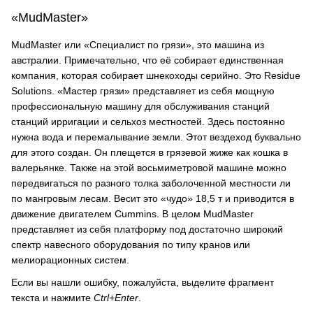
«MudMaster»
MudMaster или «Специалист по грязи», это машина из
австралии. Примечательно, что её собирает единственная
компания, которая собирает шнекоходы серийно. Это Residue
Solutions. «Мастер грязи» представляет из себя мощную
профессиональную машину для обслуживания станций
станций ирригации и сельхоз местностей. Здесь постоянно
нужна вода и перемалывание земли. Этот вездеход буквально
для этого создан. Он плещется в грязевой жиже как кошка в
валерьянке. Также на этой восьмиметровой машине можно
передвигаться по разного толка заболоченной местности ли
по мангровым лесам. Весит это «чудо» 18,5 т и приводится в
движение двигателем Cummins. В целом MudMaster
представляет из себя платформу под достаточно широкий
спектр навесного оборудования по типу кранов или
мелиорационных систем.
Если вы нашли ошибку, пожалуйста, выделите фрагмент
текста и нажмите
Ctrl+Enter
.