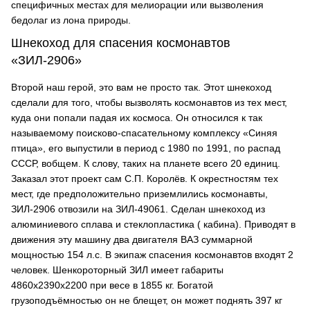
специфичных местах для мелиорации или вызволения
бедолаг из лона природы.
Шнекоход для спасения космонавтов
«ЗИЛ-2906»
Второй наш герой, это вам не просто так. Этот шнекоход
сделали для того, чтобы вызволять космонавтов из тех мест,
куда они попали падая их космоса. Он относился к так
называемому поисково-спасательному комплексу «Синяя
птица», его выпустили в период с 1980 по 1991, по распад
СССР, вобщем. К слову, таких на планете всего 20 единиц.
Заказал этот проект сам С.П. Королёв. К окрестностям тех
мест, где предположительно приземлились космонавты,
ЗИЛ-2906 отвозили на ЗИЛ-49061. Сделан шнекоход из
алюминиевого сплава и стеклопластика ( кабина). Приводят в
движения эту машину два двигателя ВАЗ суммарной
мощностью 154 л.с. В экипаж спасения космонавтов входят 2
человек. Шенкороторный ЗИЛ имеет габариты
4860x2390x2200 при весе в 1855 кг. Богатой
грузоподъёмностью он не блещет, он может поднять 397 кг