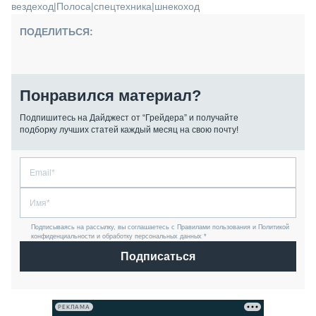
вездеход
|
Полоса
|
спецтехника
|
шнекоход
ПОДЕЛИТЬСЯ:
Понравился материал?
Подпишитесь на Дайджест от “Грейдера” и получайте
подборку лучших статей каждый месяц на свою почту!
Подписываясь на рассылку, вы соглашаетесь с Правилами пользования и Политикой
конфиденциальности и обработку персональных данных *
Подписаться
РЕКЛАМА