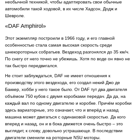
необычной техникой, чтобы адаптировать свои обычные
автомобили такой ходовой, в их числе Хадсон, Додж и
Шевроле.
«DAF Amphirol»
Этот экземпляр построили в 1966 году, и его главной
особенностью стала самая высокая скорость среди
шнекороторных собратьев. Вездеход разгонялся до 35 км/ч.
По снегу от него точно не убежишь. Хотя по воде он явно не
так быстро передвигался.
Не стоит заблуждаться, DAF не имеет отношения к
производству этого вездехода, его создал некий Джо де
Баккер, хобби у него такое было. От DAF тут два двигателя
объёмом 750 кубов с двумя коробками передач. Да да, на
каждый вал по одному двигателю и коробке. Причём коробки
здесь вариаторные, это означает, что и вперёд и назад
машина может двигаться с одинаковой скоростью. Да кого
вперед и назад, он и в бока движется очень быстро – это
выглядит, к слову, довольно устрашающе. В последствии
двигатели сменили на роторные NSU моторы.