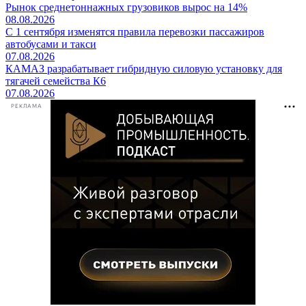
Рынок среднетоннажных грузовиков вырос на 14%
08.08.2026
С 1 сентября изменятся правила перевозки пассажиров
автобусами и такси
07.08.2026
КАМАЗ разрабатывает гибридную силовую установку для
тягачей семейства К6
07.08.2026
РЕКЛАМА