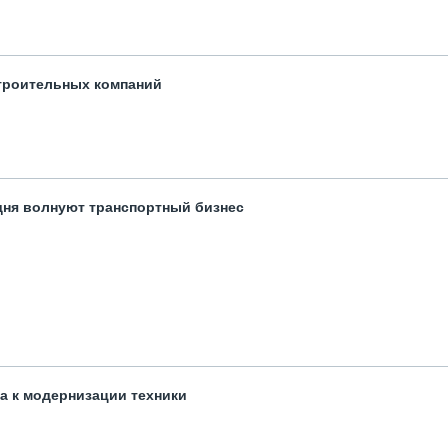
троительных компаний
одня волнуют транспортный бизнес
та к модернизации техники