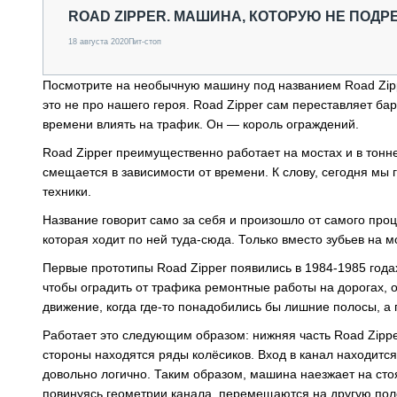
СПЕЦТЕХНИКА И ТРАНСПОРТ
ROAD ZIPPER. МАШИНА, КОТОРУЮ НЕ ПОД
ГРУЗОПЕРЕВОЗКИ
18 августа 2020
Пит-стоп
ФИНАНСЫ, ЛИЗИНГ, СТРАХОВАНИЕ
ТЕХНИКА КРУПНЫМ ПЛАНОМ
Посмотрите на необычную машину под названием Road Zippe
ИСПЫТАТЕЛИ
это не про нашего героя. Road Zipper сам переставляет бар
ТЕХНОЛОГИИ
времени влиять на трафик. Он — король ограждений.
ДОРОЖНАЯ ИНДУСТРИЯ
СЕРВИСМЕНЫ
Road Zipper преимущественно работает на мостах и в тоннел
смещается в зависимости от времени. К слову, сегодня мы 
техники.
Название говорит само за себя и произошло от самого про
которая ходит по ней туда-сюда. Только вместо зубьев на 
Первые прототипы Road Zipper появились в 1984-1985 годах
чтобы оградить от трафика ремонтные работы на дорогах, 
движение, когда где-то понадобились бы лишние полосы, а г
Работает это следующим образом: нижняя часть Road Zippe
стороны находятся ряды колёсиков. Вход в канал находитс
довольно логично. Таким образом, машина наезжает на сто
повинуясь геометрии канала, перемещаются на другую полос