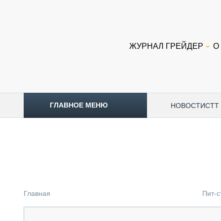
ЖУРНАЛ ГРЕЙДЕР
О
ГЛАВНОЕ МЕНЮ
НОВОСТИ
CTT
ТОПЛИВНЫЙ КРИЗИС
НОВОСТИ
CTT EXPO 2026
CTT EXPO 2025
КАК ПРОДЛИТЬ ЖИЗНЬ СПЕЦТЕХНИКЕ?
Главная
Пит-с
АНАЛИТИКА
ОБЗОР РЫНКА