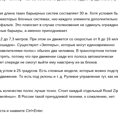
ная длина таких барьерных систем составляет 30 м. Хотя условия б
 некоторых блочных системах, низ каждого элемента дополнительно
альте. Это помогает в случае столкновения не сдвинуть огражде
нные барьеры, а именно приподнимает.
2 до 7,3 метров. При этом он движется со скоростью от 8 до 16 ки
«лошадок». Существуют «Зипперы», которые могут единовременно
овелителями полос» обычно два человека. В транспортном потоке 
трять, потому что при движении сзади его полоса автоматически
едет спереди не смогут выйти ему навстречу из-за блоков.
 углом в 25 градусов. Есть сложные модели, которые можно подст
вижение. То есть под уклоны и т. д. Рулевое управление тут, как н
ть количество полос лучше точно. Стоит каждый отдельный Road Zip
зелёных». В России такой причудливой техники, к сожалению, нет.
кста и нажмите
Ctrl+Enter
.