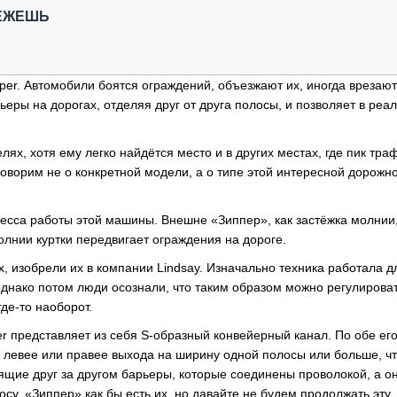
ОБЗОР ПРОШЕДШИХ МЕРОПРИЯТИЙ
КОММУ
РЕЖЕШЬ
БЛИЖАЙШИЕ МЕРОПРИЯТИЯ
ПАССА
СЕЛЬХ
ТЕХНИ
r. Автомобили боятся ограждений, объезжают их, иногда врезают
КАРЬЕ
ьеры на дорогах, отделяя друг от друга полосы, и позволяет в реа
ЛОГИС
ях, хотя ему легко найдётся место и в других местах, где пик тра
АВТОМ
говорим не о конкретной модели, а о типе этой интересной дорожн
КОМПЛ
цесса работы этой машины. Внешне «Зиппер», как застёжка молнии
молнии куртки передвигает ограждения на дороге.
, изобрели их в компании Lindsay. Изначально техника работала дл
однако потом люди осознали, что таким образом можно регулирова
де-то наоборот.
r представляет из себя S-образный конвейерный канал. По обе ег
я левее или правее выхода на ширину одной полосы или больше, ч
ящие друг за другом барьеры, которые соединены проволокой, а он
у. «Зиппер» как бы есть их, но давайте не будем продолжать эту