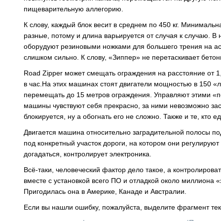
пищеварительную аллегорию.
К слову, каждый блок весит в среднем по 450 кг. Минималь
разные, потому и длина варьируется от случая к случаю. В
оборудуют резиновыми ножками для большего трения на асф
слишком сильно. К слову, «Зиппер» не перетаскивает бето
Road Zipper может смещать ограждения на расстояние от 1,
в час.На этих машинах стоят двигатели мощностью в 150 
перемещать до 15 метров ограждения. Управляют этими «п
машины чувствуют себя прекрасно, за ними невозможно зас
блокируется, ну а обогнать его не сложно. Также и те, кто 
Двигается машина относительно заградительной полосы под
под конкретный участок дороги, на котором они регулируют д
догадаться, контролирует электроника.
Всё-таки, человеческий фактор дело такое, а контролирова
вместе с установкой всего ПО и отладкой около миллиона «
Пригодилась она в Америке, Канаде и Австралии.
Если вы нашли ошибку, пожалуйста, выделите фрагмент те