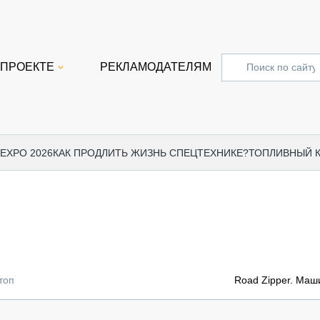
 ПРОЕКТЕ
РЕКЛАМОДАТЕЛЯМ
 EXPO 2026
КАК ПРОДЛИТЬ ЖИЗНЬ СПЕЦТЕХНИКЕ?
ТОПЛИВНЫЙ 
СПЕЦПРОЕКТЫ
СТАТЬ
EXPO CTT 2024
ДОРОЖ
EXPO CTT 2023
ГРУЗО
EXPO CTT 2022
КОММЕ
топ
Road Zipper. Маш
КОМТРАНС 2021
ПОДЪЁ
МЕРОПРИЯТИЯ
ПРИЦЕ