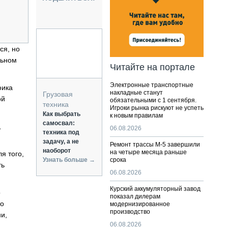
НАЛЬНАЯ ТЕХНИКА
ЖИРСКИЙ ТРАНСПОРТ
ОЗТЕХНИКА
КА СПЕЦИАЛЬНОГО НАЗНАЧЕНИЯ
ся, но
РНАЯ ТЕХНИКА
льном
Читайте на портале
ТИКА И СКЛАД
Электронные транспортные
фика
АТИЗАЦИЯ И ТЕХНОЛОГИИ
накладные станут
Грузовая
ой
обязательными с 1 сентября.
ЕКТУЮЩИЕ И СЕРВИС
техника
Игроки рынка рискуют не успеть
Как выбрать
к новым правилам
самосвал:
,
06.08.2026
техника под
задачу, а не
Ремонт трассы М-5 завершили
наоборот
на четыре месяца раньше
я того,
Узнать больше →
срока
ть
06.08.2026
Курский аккумуляторный завод
о
показал дилерам
то
модернизированное
производство
и,
06.08.2026