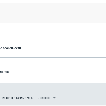
ые особенности
оделях
ших статей каждый месяц на свою почту!