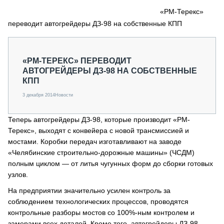
СЕРВИСМЕНЫ
«РМ-Терекс»
переводит автогрейдеры ДЗ-98 на собственные КПП
СПЕЦПРОЕКТЫ
МЕРОПРИЯТИЯ
СТАТЬИ ПО КАТЕГОРИЯМ ТЕХНИКИ
«РМ-ТЕРЕКС» ПЕРЕВОДИТ
О ПРОЕКТЕ
АВТОГРЕЙДЕРЫ ДЗ-98 НА СОБСТВЕННЫЕ
КПП
3 декабря 2014
Новости
Теперь автогрейдеры ДЗ-98, которые производит «РМ-
Терекс», выходят с конвейера с новой трансмиссией и
мостами. Коробки передач изготавливают на заводе
«Челябинские строительно-дорожные машины» (ЧСДМ)
полным циклом — от литья чугунных форм до сборки готовых
узлов.
На предприятии значительно усилен контроль за
соблюдением технологических процессов, проводятся
контрольные разборы мостов со 100%-ным контролем и
замерами всех деталей. Кроме того, автогрейдеры ДЗ-98