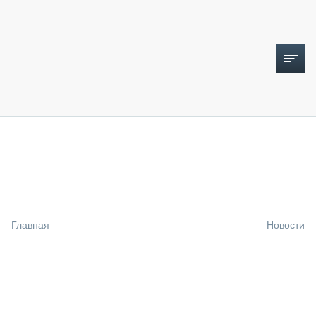
ТОПЛИВНЫЙ КРИЗИС
НОВОСТИ
CTT EXPO 2026
CTT EXPO 2025
КАК ПРОДЛИТЬ ЖИЗНЬ СПЕЦТЕХНИКЕ?
Главная
Новости
АНАЛИТИКА
ОБЗОР РЫНКА
ТЕХНИКА КРУПНЫМ ПЛАНОМ
ИСПЫТАТЕЛИ
ТЕХНОЛОГИИ
ДОРОЖНАЯ ИНДУСТРИЯ