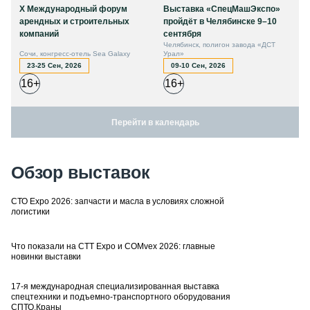
X Международный форум
Выставка «СпецМашЭкспо»
арендных и строительных
пройдёт в Челябинске 9–10
компаний
сентября
Челябинск, полигон завода «ДСТ
Сочи, конгресс-отель Sea Galaxy
Урал»
23-25 Сен, 2026
09-10 Сен, 2026
16+
16+
Перейти в календарь
Обзор выставок
СТО Expo 2026: запчасти и масла в условиях сложной
логистики
Что показали на CTT Expo и COMvex 2026: главные
новинки выставки
17-я международная специализированная выставка
спецтехники и подъемно-транспортного оборудования
СПТО.Краны