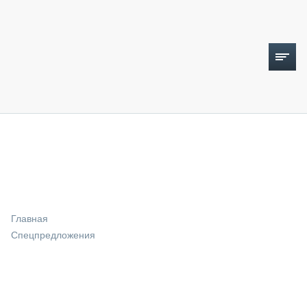
ТОПЛИВНЫЙ КРИЗИС
НОВОСТИ
CTT EXPO 2026
CTT EXPO 2025
КАК ПРОДЛИТЬ ЖИЗНЬ СПЕЦТЕХНИКЕ?
Главная
АНАЛИТИКА
Спецпредложения
ОБЗОР РЫНКА
ТЕХНИКА КРУПНЫМ ПЛАНОМ
ИСПЫТАТЕЛИ
ТЕХНОЛОГИИ
ДОРОЖНАЯ ИНДУСТРИЯ