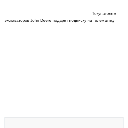
СЕРВИСМЕНЫ
СПЕЦПРОЕКТЫ
Покупателям
МЕРОПРИЯТИЯ
экскаваторов John Deere подарят подписку на телематику
СТАТЬИ ПО КАТЕГОРИЯМ ТЕХНИКИ
О ПРОЕКТЕ