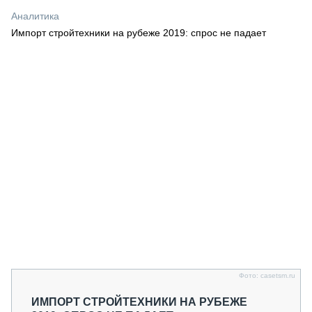
СЕРВИСМЕНЫ
Аналитика
Импорт стройтехники на рубеже 2019: спрос не падает
СПЕЦПРОЕКТЫ
МЕРОПРИЯТИЯ
СТАТЬИ ПО КАТЕГОРИЯМ ТЕХНИКИ
О ПРОЕКТЕ
Фото: casetsm.ru
ИМПОРТ СТРОЙТЕХНИКИ НА РУБЕЖЕ