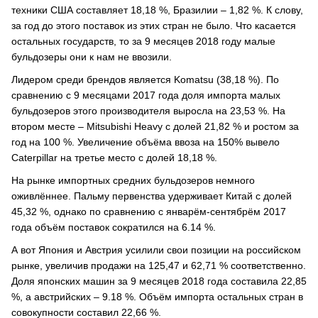
техники США составляет 18,18 %, Бразилии – 1,82 %. К слову,
за год до этого поставок из этих стран не было. Что касается
остальных государств, то за 9 месяцев 2018 году малые
бульдозеры они к нам не ввозили.
Лидером среди брендов является Komatsu (38,18 %). По
сравнению с 9 месяцами 2017 года доля импорта малых
бульдозеров этого производителя выросла на 23,53 %. На
втором месте – Mitsubishi Heavy c долей 21,82 % и ростом за
год на 100 %. Увеличение объёма ввоза на 150% вывело
Caterpillar на третье место с долей 18,18 %.
На рынке импортных средних бульдозеров немного
оживлённее. Пальму первенства удерживает Китай с долей
45,32 %, однако по сравнению с январём-сентябрём 2017
года объём поставок сократился на 6.14 %.
А вот Япония и Австрия усилили свои позиции на российском
рынке, увеличив продажи на 125,47 и 62,71 % соответственно.
Доля японских машин за 9 месяцев 2018 года составила 22,85
%, а австрийских – 9.18 %. Объём импорта остальных стран в
совокупности составил 22,66 %.