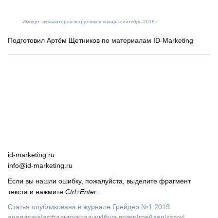
Импорт экскаваторов-погрузчиков январь-сентябрь 2018 г
Подготовил Артём Щетников по материалам ID-Marketing
id-marketing.ru
info@id-marketing.ru
Если вы нашли ошибку, пожалуйста, выделите фрагмент
текста и нажмите
Ctrl+Enter
.
Статья опубликована в журнале Грейдер №1 2019
аналитика
|
асфальтоукладчик
|
бульдозер
|
грейдер
|
каток
|