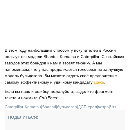
В этом году наибольшим спросом у покупателей в России
пользуются модели Shantui, Komatsu и Caterpillar. С китайских
заводов этих брендов к нам и ввозят технику. А мы
напоминаем, что у нас продолжается голосование за лучшую
модель бульдозера. Вы можете отдать своё предпочтение
самому эффективному и удачному кандидату
здесь
.
Если вы нашли ошибку, пожалуйста, выделите фрагмент
текста и нажмите
Ctrl+Enter
.
Caterpillar
|
Komatsu
|
Shantui
|
бульдозер
|
ДСТ-Урал
|
четра
|
Чтз
ПОДЕЛИТЬСЯ: