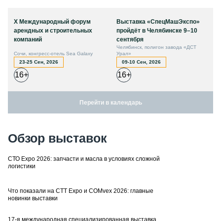
X Международный форум
Выставка «СпецМашЭкспо»
арендных и строительных
пройдёт в Челябинске 9–10
компаний
сентября
Челябинск, полигон завода «ДСТ
Сочи, конгресс-отель Sea Galaxy
Урал»
23-25 Сен, 2026
09-10 Сен, 2026
16+
16+
Перейти в календарь
Обзор выставок
СТО Expo 2026: запчасти и масла в условиях сложной
логистики
Что показали на CTT Expo и COMvex 2026: главные
новинки выставки
17-я международная специализированная выставка