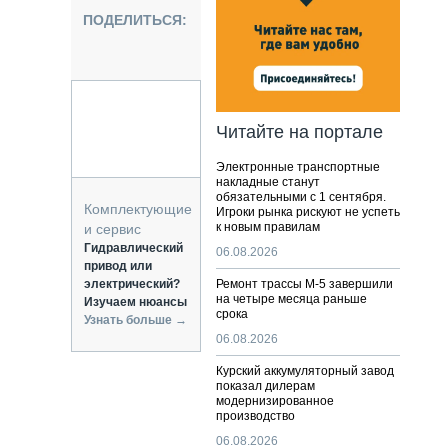
НАЛЬНАЯ ТЕХНИКА
ПОДЕЛИТЬСЯ:
ЖИРСКИЙ ТРАНСПОРТ
ОЗТЕХНИКА
КА СПЕЦИАЛЬНОГО НАЗНАЧЕНИЯ
РНАЯ ТЕХНИКА
Читайте на портале
ТИКА И СКЛАД
Электронные транспортные
АТИЗАЦИЯ И ТЕХНОЛОГИИ
накладные станут
обязательными с 1 сентября.
ЕКТУЮЩИЕ И СЕРВИС
Комплектующие
Игроки рынка рискуют не успеть
к новым правилам
и сервис
Гидравлический
06.08.2026
привод или
электрический?
Ремонт трассы М-5 завершили
на четыре месяца раньше
Изучаем нюансы
срока
Узнать больше →
06.08.2026
Курский аккумуляторный завод
показал дилерам
модернизированное
производство
06.08.2026