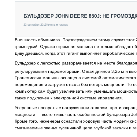
БУЛЬДОЗЕР JOHN DEERE 850J: НЕ ГРОМОЗ
23 сентября 2015
Крупным планом
Внешность обманчива. Подтверждением этому служит этот 2
громоздкий. Однако огромная машина не только обладает 
Диву даешься, когда этот гигант выполняет акробатические 
Бульдозер с легкостью разворачивается на месте благодар
регулируемыми гидромоторами. Отвал длиной 3,25 м и высо
Трансмиссия машины оснащена системой автоматического о
перемещения и загрузки отвала без потерь мощности. То ес
компьютер сам будет увеличивать или уменьшать мощность
также подключен к электронной системе управления.
Уверенные повороты с нагруженным отвалом, противовраще
мощности — всего лишь часть особенностей бульдозера Jo
Кроме того, инженеры оснастили ходовую часть модели си
смазываемые звенья гусеничной цепи глубокой закалки и 