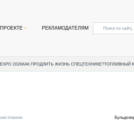
 ПРОЕКТЕ
РЕКЛАМОДАТЕЛЯМ
 EXPO 2026
КАК ПРОДЛИТЬ ЖИЗНЬ СПЕЦТЕХНИКЕ?
ТОПЛИВНЫЙ 
СПЕЦПРОЕКТЫ
СТАТЬ
EXPO CTT 2024
ДОРОЖ
EXPO CTT 2023
ГРУЗО
EXPO CTT 2022
КОММЕ
ным планом
Бульдозер
КОМТРАНС 2021
ПОДЪЁ
МЕРОПРИЯТИЯ
ПРИЦЕ