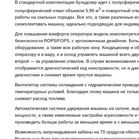
В стандартной комплектации бульдозер идет с полусферич
3
полусферический отвал объемом 5,96 м
и поворотный отв
работы на скальных породах. Все это, а также различные ко
скомплектовать машину, идеально подходящую для индиви
Для повышения комфорта оператора модель комплектуетс
безопасности ROPS/FOPS, с эргономичным дизайном. Боль
оборудование, а также всю рабочую зону. Кондиционер и о
оператору и в жару, и в холод управлять машиной всего дв
второй — за управление отвалом. В случае возникновения
отображается диагностический код неисправности, но и дае
диагностики и снижает время простоя машины.
Вентилятор системы охлаждения с гидравлическим приводо
температурных условий. Благодаря этому машина не только
снижает расход топлива.
Автоматическая система удержания машины на склоне, выра
мощности, а также изменяемые настройки агрессивности и
производить больше работы за меньшее время и с меньшим
Возможность запрокидывания кабины на 70 градусов обеспе
Раздельные баки для гидравлического и гидростатического