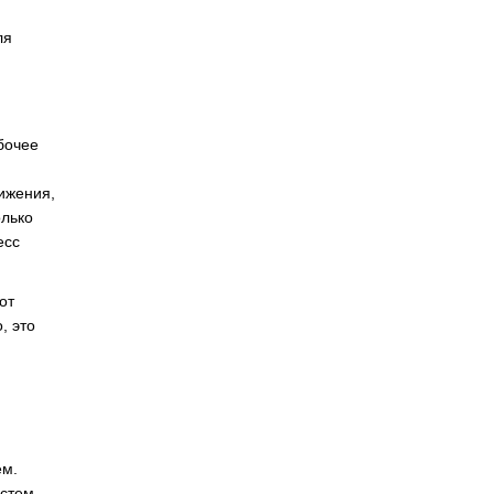
ля
бочее
вижения,
олько
есс
от
, это
ем.
стем.