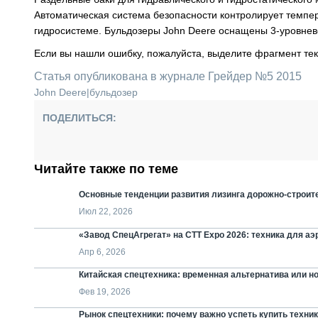
Автоматическая система безопасности контролирует темпер
гидросистеме. Бульдозеры John Deere оснащены 3-уровнев
Если вы нашли ошибку, пожалуйста, выделите фрагмент те
Статья опубликована в журнале Грейдер №5 2015
John Deere
|
бульдозер
ПОДЕЛИТЬСЯ:
Читайте также по теме
Основные тенденции развития лизинга дорожно-строит
Июл 22, 2026
«Завод СпецАгрегат» на СТТ Expo 2026: техника для а
Апр 6, 2026
Китайская спецтехника: временная альтернатива или н
Фев 19, 2026
Рынок спецтехники: почему важно успеть купить техни