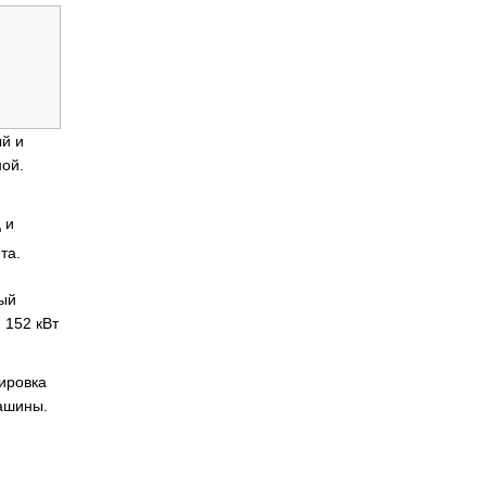
ый и
ной.
 и
та.
ный
 152 кВт
ировка
машины.