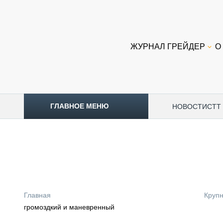
ЖУРНАЛ ГРЕЙДЕР
О
ГЛАВНОЕ МЕНЮ
НОВОСТИ
CTT
ТОПЛИВНЫЙ КРИЗИС
НОВОСТИ
CTT EXPO 2026
CTT EXPO 2025
КАК ПРОДЛИТЬ ЖИЗНЬ СПЕЦТЕХНИКЕ?
Главная
Круп
АНАЛИТИКА
громоздкий и маневренный
ОБЗОР РЫНКА