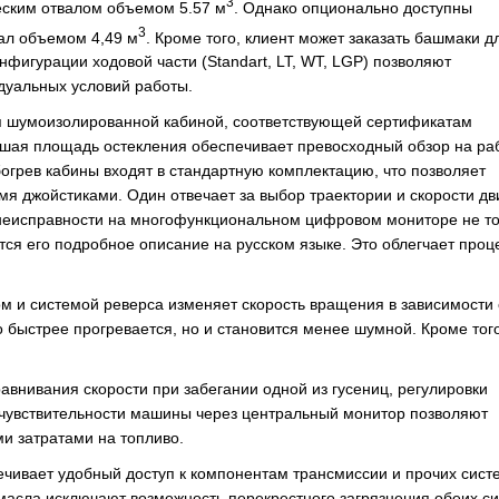
3
еским отвалом объемом 5.57 м
. Однако опционально доступны
3
ал объемом 4,49 м
. Кроме того, клиент может заказать башмаки д
нфигурации ходовой части (Standart, LT, WT, LGP) позволяют
дуальных условий работы.
я шумоизолированной кабиной, соответствующей сертификатам
шая площадь остекления обеспечивает превосходный обзор на ра
богрев кабины входят в стандартную комплектацию, что позволяет
умя джойстиками. Один отвечает за выбор траектории и скорости д
 неисправности на многофункциональном цифровом мониторе не т
тся его подробное описание на русском языке. Это облегчает проц
м и системой реверса изменяет скорость вращения в зависимости 
 быстрее прогревается, но и становится менее шумной. Кроме того
внивания скорости при забегании одной из гусениц, регулировки
 чувствительности машины через центральный монитор позволяют
и затратами на топливо.
чивает удобный доступ к компонентам трансмиссии и прочих сист
 масла исключают возможность перекрестного загрязнения обеих си