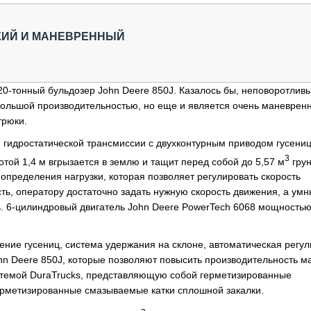
ДКИЙ И МАНЕВРЕННЫЙ
0-тонный бульдозер John Deere 850J. Казалось бы, неповоротлив
большой производительностью, но еще и является очень маневрен
трюки.
я гидростатической трансмиссии с двухконтурным приводом гусениц
3
той 1,4 м вгрызается в землю и тащит перед собой до 5,57 м
грун
пределения нагрузки, которая позволяет регулировать скорость
ть, оператору достаточно задать нужную скорость движения, а ум
. 6-цилиндровый двигатель John Deere PowerTech 6068 мощностью
ние гусениц, система удержания на склоне, автоматическая регул
hn Deere 850J, которые позволяют повысить производительность 
стемой DuraTrucks, представляющую собой герметизированные
герметизированные смазываемые катки сплошной закалки.