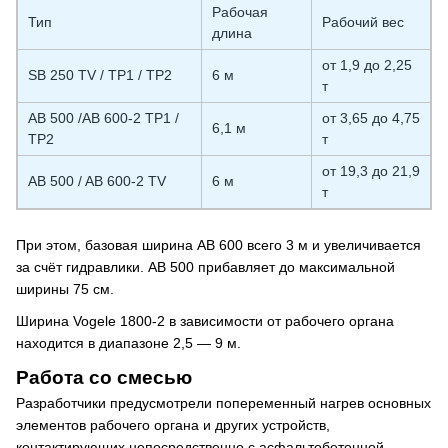
Рабочая
Тип
Рабочий вес
длина
от 1,9 до 2,25
SB 250 TV / TP1 / TP2
6 м
т
AB 500 /AB 600-2 TP1 /
от 3,65 до 4,75
6,1 м
TP2
т
от 19,3 до 21,9
AB 500 / AB 600-2 ТV
6 м
т
При этом, базовая ширина AB 600 всего 3 м и увеличивается
за счёт гидравлики. AB 500 прибавляет до максимальной
ширины 75 см.
Ширина Vogele 1800-2 в зависимости от рабочего органа
находится в диапазоне 2,5 — 9 м.
Работа со смесью
Разработчики предусмотрели попеременный нагрев основных
элементов рабочего органа и других устройств,
контактирующих непосредственно с асфальтобетонной