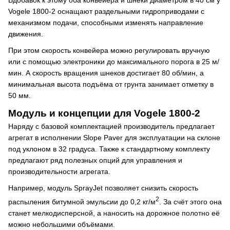
Вдобавок к этому оба конвейера и шнеки диаметром в 40 см у
Vogele 1800-2 оснащают раздельными гидроприводами с
механизмом подачи, способными изменять направление
движения.
При этом скорость конвейера можно регулировать вручную
или с помощью электроники до максимального порога в 25 м/
мин. А скорость вращения шнеков достигает 80 об/мин, а
минимальная высота подъёма от грунта занимает отметку в
50 мм.
Модуль и концепции для Vogele 1800-2
Наряду с базовой комплектацией производитель предлагает
агрегат в исполнении Slope Paver для эксплуатации на склоне
под уклоном в 32 градуса. Также к стандартному комплекту
предлагают ряд полезных опций для управления и
производительности агрегата.
Например, модуль SprayJet позволяет снизить скорость
2
распыления битумной эмульсии до 0,2 кг/м
. За счёт этого она
станет мелкодисперсной, а наносить на дорожное полотно её
можно небольшими объёмами.