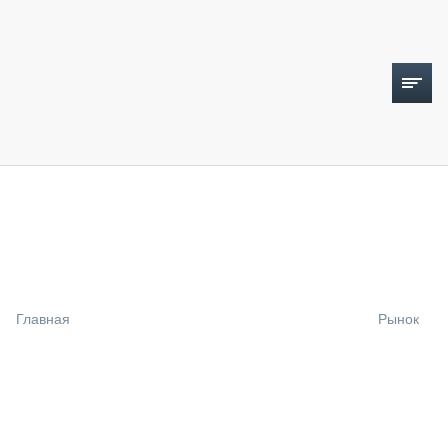
ТОПЛИВНЫЙ КРИЗИС
НОВОСТИ
CTT EXPO 2026
CTT EXPO 2025
КАК ПРОДЛИТЬ ЖИЗНЬ СПЕЦТЕХНИКЕ?
Главная
Рынок
АНАЛИТИКА
ОБЗОР РЫНКА
ТЕХНИКА КРУПНЫМ ПЛАНОМ
ИСПЫТАТЕЛИ
ТЕХНОЛОГИИ
ДОРОЖНАЯ ИНДУСТРИЯ